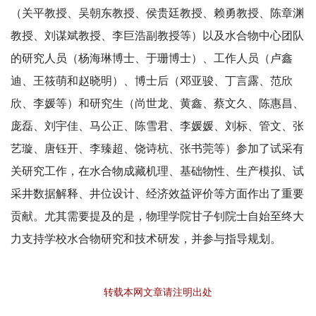
（关平教授、吴朝东教授、侯贵廷教授、赖勇教授、陈章渊
教授、刘谋斌教授、李巨浩副教授等）以及水合物中心团队
的研究人员（杨海琳博士、于珊博士）、工作人员（卢鑫
迪、王筱萌和赵晓明）、博士后（邓亚骏、丁言露、范欣
欣、李媛等）和研究生（尚世龙、黄鑫、蔡文久、陈惠昌、
庞磊、刘宇佳、马公正、陈雪君、李媛媛、刘标、管文、张
艺璇、唐钰开、李臻超、饶诗杭、张书莞等）参加了试采有
关研究工作，在水合物成藏机理、基础物性、生产模拟、试
采井数据解释、井位设计、经济效益评价等方面作出了重要
贡献。尤其需要提及的是，物理学院甘子钊院士自始至终大
力支持学校水合物研究和技术研发，并参与指导规划。
转载本网文章请注明出处