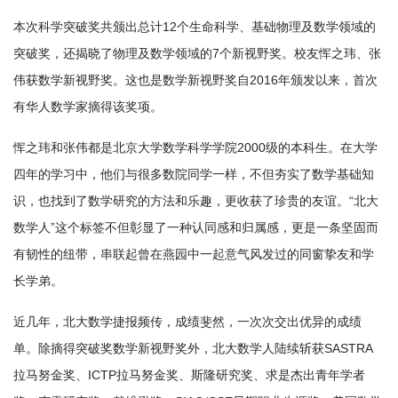
本次科学突破奖共颁出总计12个生命科学、基础物理及数学领域的
突破奖，还揭晓了物理及数学领域的7个新视野奖。校友恽之玮、张
伟获数学新视野奖。这也是数学新视野奖自2016年颁发以来，首次
有华人数学家摘得该奖项。
恽之玮和张伟都是北京大学数学科学学院2000级的本科生。在大学
四年的学习中，他们与很多数院同学一样，不但夯实了数学基础知
识，也找到了数学研究的方法和乐趣，更收获了珍贵的友谊。“北大
数学人”这个标签不但彰显了一种认同感和归属感，更是一条坚固而
有韧性的纽带，串联起曾在燕园中一起意气风发过的同窗挚友和学
长学弟。
近几年，北大数学捷报频传，成绩斐然，一次次交出优异的成绩
单。除摘得突破奖数学新视野奖外，北大数学人陆续斩获SASTRA
拉马努金奖、ICTP拉马努金奖、斯隆研究奖、求是杰出青年学者