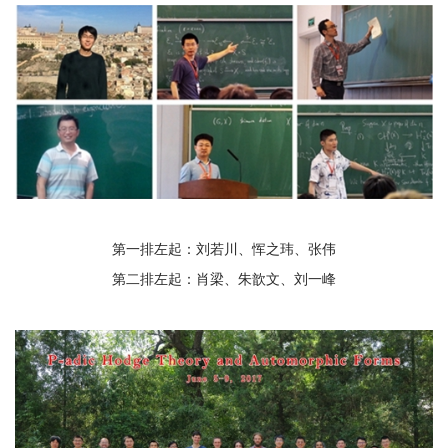
第一排左起：刘若川、恽之玮、张伟
第二排左起：肖梁、朱歆文、刘一峰