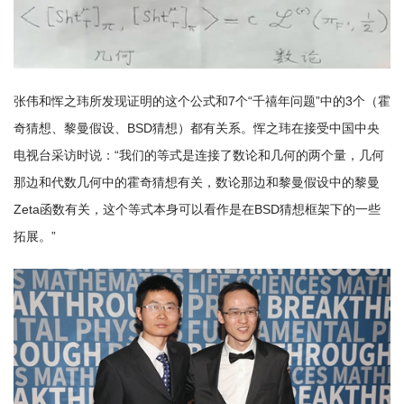
张伟和恽之玮所发现证明的这个公式和7个“千禧年问题”中的3个（霍
奇猜想、黎曼假设、BSD猜想）都有关系。恽之玮在接受中国中央
电视台采访时说：“我们的等式是连接了数论和几何的两个量，几何
那边和代数几何中的霍奇猜想有关，数论那边和黎曼假设中的黎曼
Zeta函数有关，这个等式本身可以看作是在BSD猜想框架下的一些
拓展。”