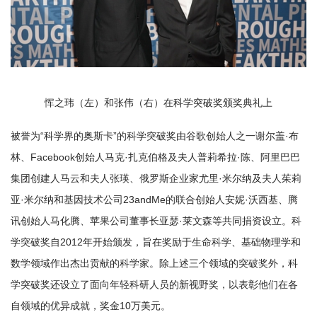
恽之玮（左）和张伟（右）在科学突破奖颁奖典礼上
被誉为“科学界的奥斯卡”的科学突破奖由谷歌创始人之一谢尔盖·布
林、Facebook创始人马克·扎克伯格及夫人普莉希拉·陈、阿里巴巴
集团创建人马云和夫人张瑛、俄罗斯企业家尤里·米尔纳及夫人茱莉
亚·米尔纳和基因技术公司23andMe的联合创始人安妮·沃西基、腾
讯创始人马化腾、苹果公司董事长亚瑟·莱文森等共同捐资设立。科
学突破奖自2012年开始颁发，旨在奖励于生命科学、基础物理学和
数学领域作出杰出贡献的科学家。除上述三个领域的突破奖外，科
学突破奖还设立了面向年轻科研人员的新视野奖，以表彰他们在各
自领域的优异成就，奖金10万美元。