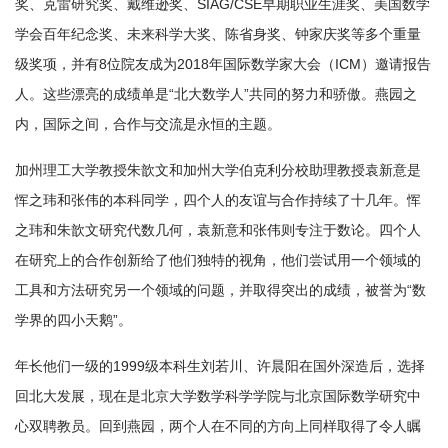
奖、克雷研究奖、戴维逊奖、SIAG/CSE早期职业生涯奖、美国数学
学会百年纪念奖、未来科学大奖、陈省身奖、钟家庆奖等多个重量
级奖项，并有8位院友成为2018年国际数学家大会（ICM）邀请报告
人。这些漂亮的成绩单是“北大数学人”共同的努力和骄傲。燕园之
内，国际之间，合作与交流是永恒的主题。
加州理工大学教授朱歆文和加州大学伯克利分校助理教授袁新意是
恽之玮和张伟的本科同学，四个人的友谊与合作持续了十几年。恽
之玮和朱歆文研究代数几何，袁新意和张伟则专注于数论。四个人
在研究上的合作创新给了他们独特的视角，他们尝试用一个领域的
工具和方法研究另一个领域的问题，并取得突出的成绩，被誉为“数
学界的四小天鹅”。
年长他们一级的1999级本科生刘若川、许晨阳在国外深造后，选择
回北大发展，现在是北京大学数学科学学院与北京国际数学研究中
心双聘教员。回到燕园，两个人在不同的方向上同样取得了令人瞩