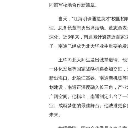
同谱写校地合作新篇章。
当天，“江海明珠通揽英才”校园
深切缅怀李政道先生
扎实开展树立和践
理、总务长董志勇出席活动。董志勇表
育
深化。近3年来，南通累计遴选近百家企
子，南通已经成为北大毕业生重要的发
王晖向北大师生发出诚挚邀请。他
一体化发展等国家战略机遇叠加交汇，
新出海口、北沿江高铁、南通新机场等
划建设，南通正深度融入长三角，产业
广阔空间。他指出，南通制定出台了一
业、成就梦想的最佳舞台。他诚邀更多
未来。