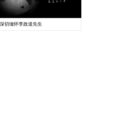
深切缅怀李政道先生
扎实开展树立和践行
育