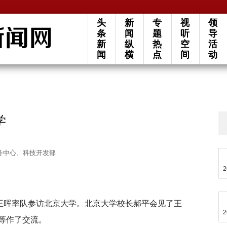
头
新
专
视
领
条
闻
题
听
导
新
纵
热
空
活
闻
横
点
间
动
学
务中心、科技开发部
2
长王晖率队参访北京大学。北京大学校长郝平会见了王
2
等作了交流。