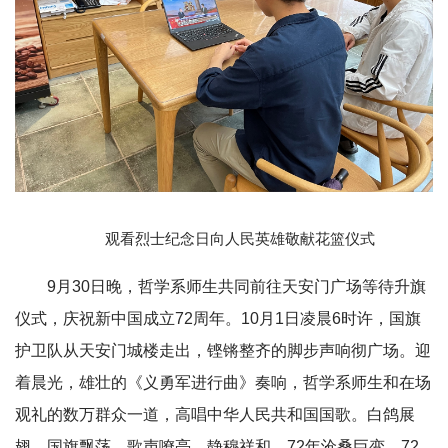
观看
烈士纪念日向人民英雄敬献花篮仪式
9月30日晚，哲学系师生共同前往天安门广场等待升旗
仪式，庆祝新中国成立72周年。10月1日凌晨6时许，国旗
护卫队从天安门城楼走出，铿锵整齐的脚步声响彻广场。迎
着晨光，雄壮的《义勇军进行曲》奏响，哲学系师生和在场
观礼的数万群众一道，高唱中华人民共和国国歌。白鸽展
翅，国旗飘荡，歌声嘹亮，静穆祥和。72年沧桑巨变，72