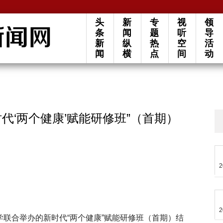
头
新
专
视
领
条
闻
题
听
导
新
纵
热
空
活
闻
横
点
间
动
代‘两个健康’赋能研修班”（首期）
2
2
学联合举办的新时代“两个健康”赋能研修班（首期）结