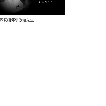
深切缅怀李政道先生
扎实开展树立和践行
育