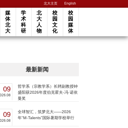
北大主页
English
媒
学
北
校
校
体
术
大
园
园
北
科
人
文
媒
大
研
物
化
体
最新新闻
哲学系（宗教学系）长聘副教授钟
09
盛阳获2026年度伯克霍夫-冯·诺依
026.08
曼奖
全球智汇，筑梦北大——2026
09
年“M-Talents”国际暑期学校举行
026.08