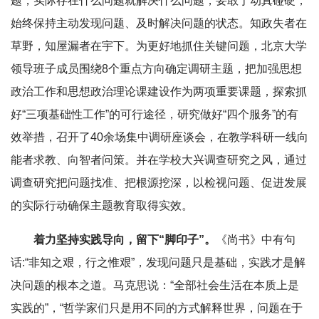
题，实际存在什么问题就解决什么问题，要敢于动真碰硬，
始终保持主动发现问题、及时解决问题的状态。知政失者在
草野，知屋漏者在宇下。为更好地抓住关键问题，北京大学
领导班子成员围绕8个重点方向确定调研主题，把加强思想
政治工作和思想政治理论课建设作为两项重要课题，探索抓
好“三项基础性工作”的可行途径，研究做好“四个服务”的有
效举措，召开了40余场集中调研座谈会，在教学科研一线向
能者求教、向智者问策。并在学校大兴调查研究之风，通过
调查研究把问题找准、把根源挖深，以检视问题、促进发展
的实际行动确保主题教育取得实效。
着力坚持实践导向，留下“脚印子”。
《尚书》中有句
话:“非知之艰，行之惟艰”，发现问题只是基础，实践才是解
决问题的根本之道。马克思说：“全部社会生活在本质上是
实践的”，“哲学家们只是用不同的方式解释世界，问题在于