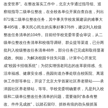
改变世界”。在整改落实工作中，北京大学通过指导组、巡
察组指导二级单位整改，在全校各单位开展自查自改，列出
871项二级单位整改任务，其中事关学校发展建设的难事大
事495项，事关民心民生的实事好事376件，建议列入校级
整改任务清单的104件。目前经学校党委常委会审议，从二
级单位整改任务清单和校领导调研、群众提等渠道，已分两
批列入校级整改任务清单48件，部分任务已完成和取得显著
成效。例如，为解决校园卡挂失问题，计算中心开发完
成“校园卡招领系统”；为切实增强老同志的改革获得感、生
活幸福感、健康安全感，燕园街道办事处联合校医院、离退
休工作部等单位，开设了北京大学首家社区养老驿站——承
泽园社区养老驿站，等等。学校党委明确要求，凡是列入校
级和二级单位整改任务清单的问题，需要做到“条条有整
改、件件见成效”，以踏石留印、抓铁有痕的劲头狠抓落