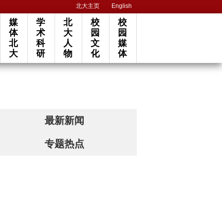
北大主页
English
媒
学
北
校
校
体
术
大
园
园
北
科
人
文
媒
大
研
物
化
体
最新新闻
专题热点