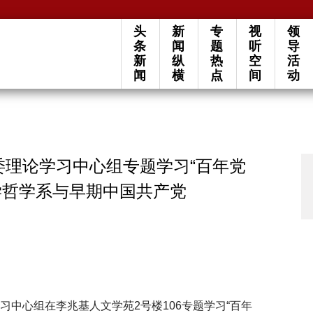
头
新
专
视
领
条
闻
题
听
导
新
纵
热
空
活
闻
横
点
间
动
党委理论学习中心组专题学习“百年党
学哲学系与早期中国共产党
学习中心组在李兆基人文学苑2号楼106专题学习“百年