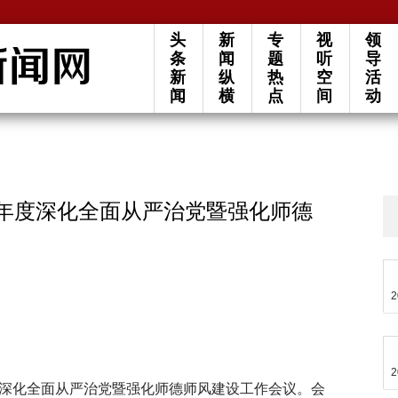
头
新
专
视
领
条
闻
题
听
导
新
纵
热
空
活
闻
横
点
间
动
6年度深化全面从严治党暨强化师德
2
2
开深化全面从严治党暨强化师德师风建设工作会议。会