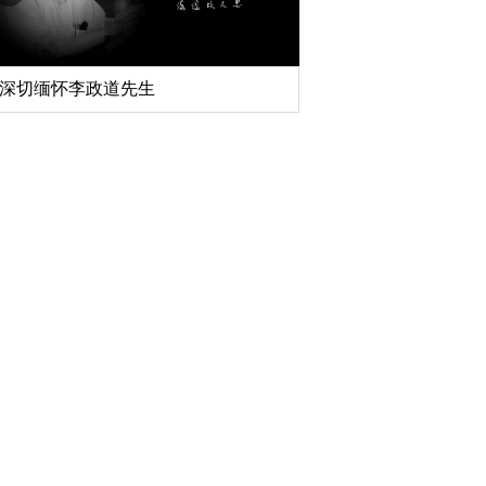
深切缅怀李政道先生
扎实开展树立和践行
育