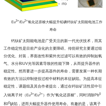
3+
2+
Eu
/Eu
氧化还原梭大幅提升铅碘钙钛矿太阳能电池工作
寿命
钙钛矿太阳能电池是广受关注的新一代光伏技术，而其
工作稳定性是目前产业化的主要障碍。传统研究主要通过组
分优化、封装，界面改性和紫外光过滤可以有效的抑制如氧
气、水分和UV光等因素导致的性能下降，从而提升器件的
稳定性。然而要进一步提高器件的寿命，需要发展一种长期
有效的方法以抑制使役过程中材料的本征缺陷。为提高本征
稳定性，课题组及其合作者提出，通过在钙钛矿活性层中引
3+
2+
0
入铕离子对（
Eu
/Eu
）作为“氧化还原梭”，同时消除Pb
0
和I
缺陷，进而大幅提升器件使用寿命。有趣的是，该离子