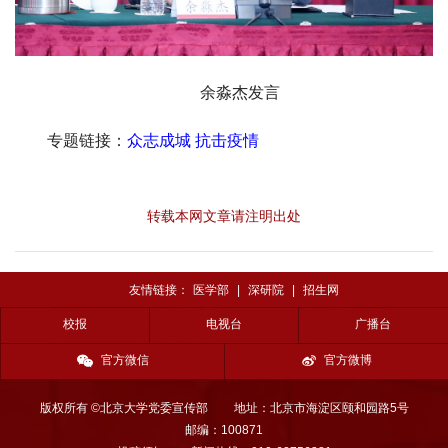
余淼杰发言
专题链接：
众志成城 抗击疫情
转载本网文章请注明出处
友情链接：
医学部
|
深研院
|
招生网
校报
电视台
广播台
官方微信
官方微博
版权所有 ©北京大学党委宣传部
地址：北京市海淀区颐和园路5号
邮编：100871