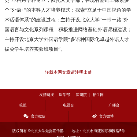
史”本科跨学科专业；依托人文学部，在现有基础上探索多
个“外语+”的本科人才培养模式；探索“立足于中国视角的学
术话语体系”的建设过程；主持开设北京大学“一带一路”外
国语言与文化系列课程；积极推进网络基础外语课程建设；
主持开设北京大学外国语学院“多语种国际化卓越外语人才
拔尖学生培养实验班项目”。
转载本网文章请注明出处
友情链接：
医学部
|
深研院
|
招生网
校报
电视台
广播台
官方微信
官方微博
版权所有 ©北京大学党委宣传部
地址：北京市海淀区颐和园路5号