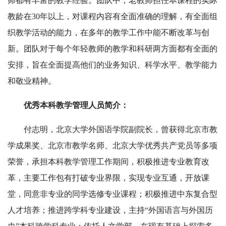
师都有丰富的教学经验。团队中，老教师担任本课程的实际
教龄在30年以上，对课程内容有全面准确的理解，有全面组
织教学活动的能力，在多年的教学工作中能不断改革与创
新。团队对于每个年轻教师的教学和科研两方面都有全面的
安排，旨在全面提高他们的业务知识、科学水平、教学能力
和敬业精神。
优秀本科教学管理人员简介：
付志明，北京大学外国语学院副院长，曾获得北京市教
学成果奖、北京市教学名师、北京大学优秀共产党员等多项
荣誉，承担本科教学管理工作期间，积极推进专业教育改
革，主要工作包有打破专业界限，实现专业互通，开放课
堂，同意非专业的同学选修专业课程；积极推进中东复合型
人才培养；推进跨学科专业建设，主持“外国语言与外国历