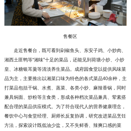
售餐区
走近售餐台，既可看到剁椒鱼头、东安子鸡、小炒肉、
湘西土匪鸭等“湘味”十足的菜品，还能见到荷塘小炒、小炒
皇、冰糖银耳羹等清淡养生菜品。成府园食堂以提供风味菜
品为主，主要推出以湘菜口味为特色的各式菜品40余种，主
打菜品包括干锅、水煮、蒸菜、各类小炒、麻辣香锅，同时
兼具焖面、炒粉等主食类，形成各种档次菜品兼具、荤素搭
配合理的菜品供应模式。为了符合现代人的营养健康理念，
餐饮中心与食堂经理、厨师长反复协调，研究改进菜品烹饪
方法，探索设计既低油少盐，又不失鲜香、辣爽口感的菜