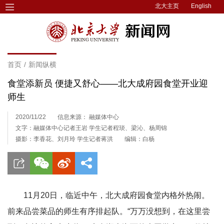
北大主页
English
首页
/
新闻纵横
食堂添新员 便捷又舒心——北大成府园食堂开业迎
师生
2020/11/22
信息来源： 融媒体中心
文字：融媒体中心记者王岩 学生记者程琰、梁沁、杨周锦
摄影：李香花、刘月玲 学生记者蒋洪
编辑：白杨
11月20日，
临近中午，北大成府园食堂内格外热闹。
前来品尝菜品的师生有序排起队。“万万没想到，在这里尝