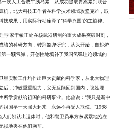
到第一次人工合成牛胰岛素，从成功提取青蒿素到联合
算机，北大科技工作者在科学技术领域攻坚克难，取
科技成果，用实际行动诠释了“科学兴国”的主旋律。
生
扎实开展树立和践行正确政绩观学习教
育
的物理学家于敏正处在核武器研制的重大成果突破时刻，
成绩的科研方向，转到氢弹研究，从头开始，自起炉
国第一颗氢弹，开创性地填补了我国氢弹理论领域的
卫星实验工作均作出巨大贡献的科学家，从北大物理
立后，冲破重重阻力，义无反顾回到国内，隐姓埋
生所学贡献给祖国的科研事业。他曾说：“我只是新中
祖国早一天强大起来，永远不再受人欺侮。”1968
。当人们辨认出遗体时，他和警卫员牟方东紧紧地抱在
无损地夹在他们胸前。