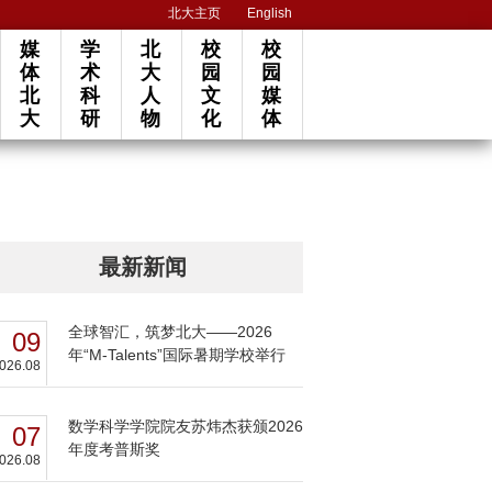
北大主页
English
媒
学
北
校
校
体
术
大
园
园
北
科
人
文
媒
大
研
物
化
体
最新新闻
全球智汇，筑梦北大——2026
09
年“M-Talents”国际暑期学校举行
026.08
数学科学学院院友苏炜杰获颁2026
07
年度考普斯奖
026.08