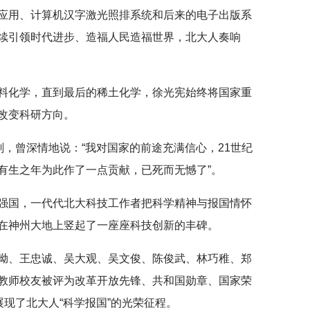
应用、计算机汉字激光照排系统和后来的电子出版系
续引领时代进步、造福人民造福世界，北大人奏响
料化学，直到最后的稀土化学，徐光宪始终将国家重
改变科研方向。
刻，曾深情地说：“我对国家的前途充满信心，21世纪
有生之年为此作了一点贡献，已死而无憾了”。
强国，一代代北大科技工作者把科学精神与报国情怀
在神州大地上竖起了一座座科技创新的丰碑。
呦、王忠诚、吴大观、吴文俊、陈俊武、林巧稚、郑
教师校友被评为改革开放先锋、共和国勋章、国家荣
展现了北大人“科学报国”的光荣征程。