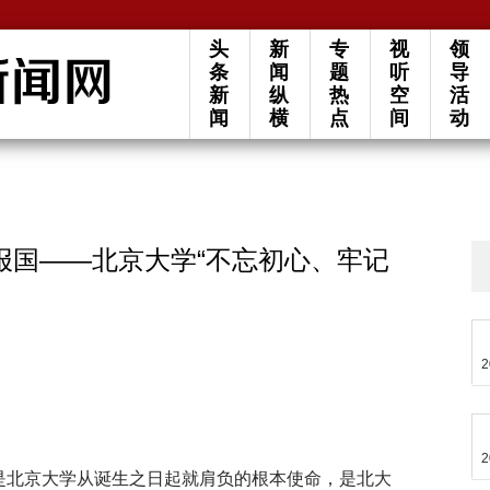
头
新
专
视
领
条
闻
题
听
导
新
纵
热
空
活
闻
横
点
间
动
报国——北京大学“不忘初心、牢记
2
2
”是北京大学从诞生之日起就肩负的根本使命，是北大