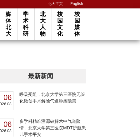
北大主页
English
媒
学
北
校
校
体
术
大
园
园
北
科
人
文
媒
大
研
物
化
体
最新新闻
呼吸受阻，北京大学第三医院无管
06
化微创手术解除气道肿瘤隐患
026.08
多学科精准溯源破解术中气道险
06
情，北京大学第三医院MDT护航患
026.08
儿手术平安