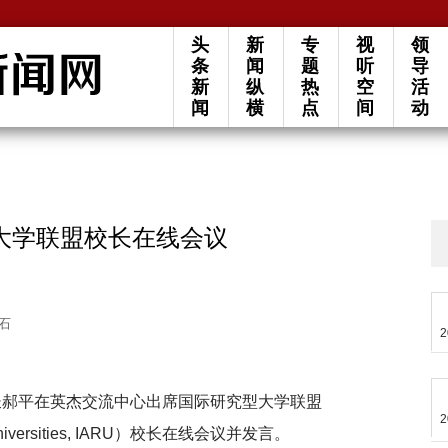
头
新
专
视
领
条
闻
题
听
导
新
纵
热
空
活
闻
横
点
间
动
大学联盟校长在线会议
石
2
校长郝平在英杰交流中心出席国际研究型大学联盟
2
arch Universities, IARU）校长在线会议并发言。