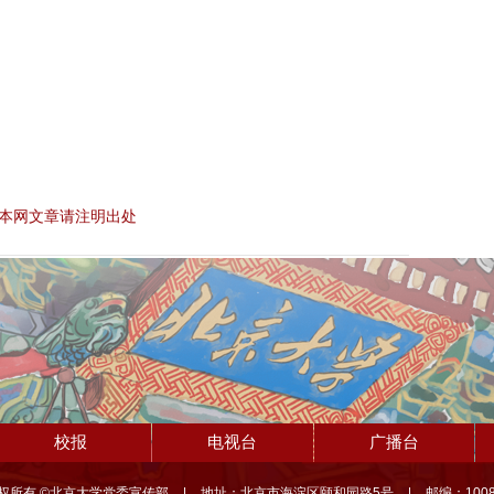
本网文章请注明出处
校报
电视台
广播台
权所有 ©北京大学党委宣传部
|
地址：北京市海淀区颐和园路5号
|
邮编：1008