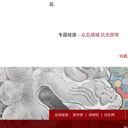
题。
专题链接：
众志成城 抗击疫情
转载
友情链接：
医学部
|
深研院
|
招生网
版