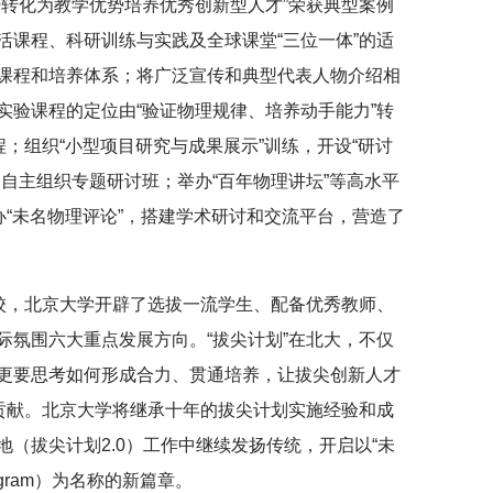
势转化为教学优势培养优秀创新型人才”荣获典型案例
活课程、科研训练与实践及全球课堂“三位一体”的适
课程和培养体系；将广泛宣传和典型代表人物介绍相
实验课程的定位由“验证物理规律、培养动手能力”转
程；组织“小型项目研究与成果展示”训练，开设“研讨
自主组织专题研讨班；举办“百年物理讲坛”等高水平
办“未名物理评论”，搭建学术研讨和交流平台，营造了
院校，北京大学开辟了选拔一流学生、配备优秀教师、
际氛围六大重点发展方向。“拔尖计划”在北大，不仅
更要思考如何形成合力、贯通培养，让拔尖创新人才
出贡献。北京大学将继承十年的拔尖计划实施经验和成
（拔尖计划2.0）工作中继续发扬传统，开启以“未
 Program）为名称的新篇章。