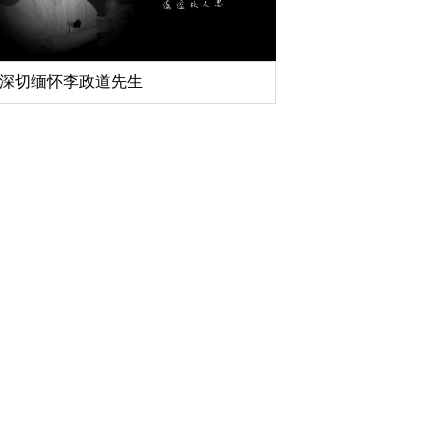
深切缅怀李政道先生
扎实开展树立和践行
育