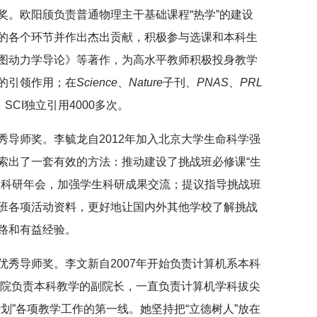
奖。欧阳颀负责普通物理主干基础课程“热学”的建设
的各个环节并作出杰出贡献，积极参与选课和本科生
图动力学导论》等著作，为高水平教师积极投身教学
的引领作用；在
Science
、
Nature
子刊、
PNAS
、
PRL
SCI独立引用4000多次。
秀导师奖。李毓龙自2012年加入北京大学生命科学强
索出了一套有效的方法：推动建设了挑战班必修课“生
生科研年会，加强学生科研成果交流；提议指导挑战班
班各项活动资料，更好地让国内外其他学校了解挑战
路和有益经验。
优秀导师奖。李文新自2007年开始负责计算机系本科
学院负责本科教学的副院长，一直负责计算机学科拔尖
划”各项教学工作的第一线。她坚持把“立德树人”放在