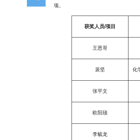
项。
获奖人员/项目
王恩哥
裴坚
化
张平文
欧阳颀
李毓龙