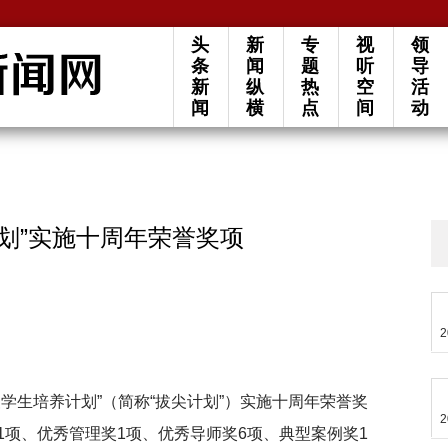
头
新
专
视
领
条
闻
题
听
导
新
纵
热
空
活
闻
横
点
间
动
划”实施十周年荣誉奖项
2
学生培养计划”（简称“拔尖计划”）实施十周年荣誉奖
2
项、优秀管理奖1项、优秀导师奖6项、典型案例奖1