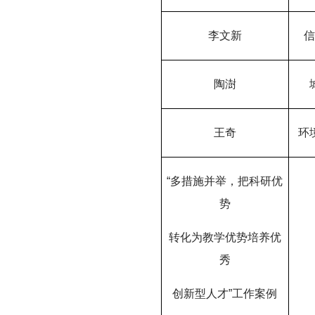
李文新
深切缅怀李政道先生
扎实开展树立和践
育
陶澍
王奇
环
“多措施并举，把科研优
势
转化为教学优势培养优
秀
创新型人才”工作案例