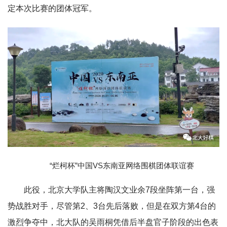
定本次比赛的团体冠军。
“烂柯杯”中国VS东南亚网络围棋团体联谊赛
此役，北京大学队主将陶汉文业余7段坐阵第一台，强
势战胜对手，尽管第2、3台先后落败，但是在双方第4台的
激烈争夺中，北大队的吴雨桐凭借后半盘官子阶段的出色表