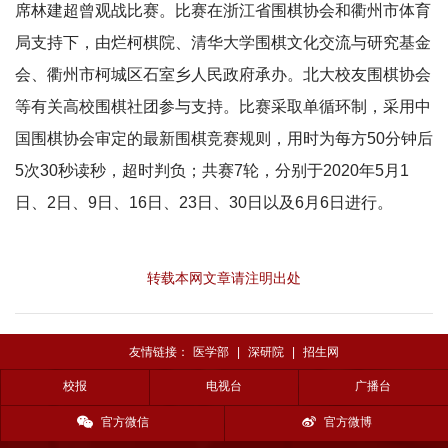
席林建超曾观战比赛。比赛在浙江省围棋协会和衢州市体育
局支持下，由烂柯棋院、清华大学围棋文化交流与研究基金
会、衢州市柯城区石室乡人民政府承办。北大校友围棋协会
等有关高校围棋社团参与支持。比赛采取单循环制，采用中
国围棋协会审定的最新围棋竞赛规则，用时为每方50分钟后
5次30秒读秒，超时判负；共赛7轮，分别于2020年5月1
日、2日、9日、16日、23日、30日以及6月6日进行。
转载本网文章请注明出处
友情链接：
医学部
|
深研院
|
招生网
校报
电视台
广播台
官方微信
官方微博