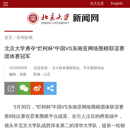
北大主页
English
首页
/
新闻纵横
北京大学勇夺“烂柯杯”中国VS东南亚网络围棋联谊赛
团体赛冠军
2020/06/08
信息来源： 北大校友围棋协会、学生围棋协会
编辑：凌薇
责编：山石
5月30日，“烂柯杯”中国VS东南亚网络围棋团体联谊赛
第6轮比赛在弈客围棋平台战罢。在引人注目的榜首战中，
领头羊北京大学队战胜排名第二的清华大学队，提前一轮锁