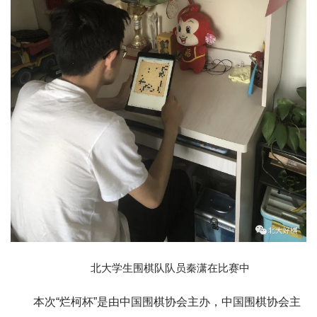
北大学生围棋队队员秦潇在比赛中
本次“烂柯杯”是由中国围棋协会主办，中国围棋协会主