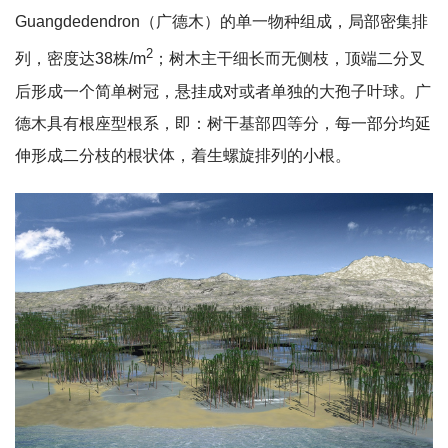
Guangdedendron（广德木）的单一物种组成，局部密集排
2
列，密度达38株/m
；树木主干细长而无侧枝，顶端二分叉
后形成一个简单树冠，悬挂成对或者单独的大孢子叶球。广
德木具有根座型根系，即：树干基部四等分，每一部分均延
伸形成二分枝的根状体，着生螺旋排列的小根。