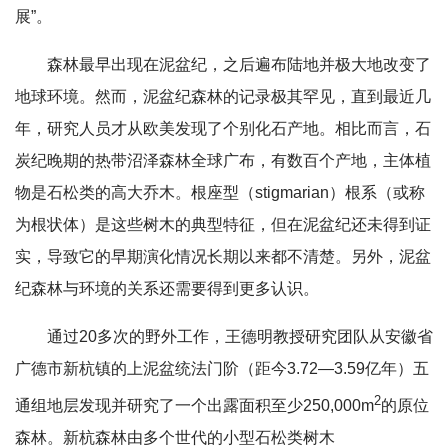
展”。
森林最早出现在泥盆纪，之后遍布陆地并极大地改变了
地球环境。然而，泥盆纪森林的记录极其罕见，直到最近几
年，研究人员才从欧美发现了个别化石产地。相比而言，石
炭纪晚期的热带沼泽森林全球广布，有数百个产地，主体植
物是石松类的高大乔木。根座型（stigmarian）根系（或称
为根状体）是这些树木的典型特征，但在泥盆纪还未得到证
实，导致它的早期演化情况长期以来都不清楚。另外，泥盆
纪森林与环境的关系还需要得到更多认识。
通过20多次的野外工作，王德明教授研究团队从安徽省
广德市新杭镇的上泥盆统法门阶（距今3.72—3.59亿年）五
2
通组地层发现并研究了一个出露面积至少250,000m
的原位
森林。新杭森林由多个世代的小型石松类树木