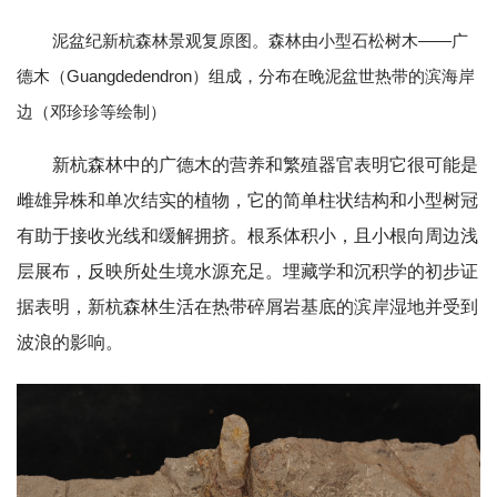
泥盆纪新杭森林景观复原图。森林由小型石松树木——广
德木（Guangdedendron）组成，分布在晚泥盆世热带的滨海岸
边（邓珍珍等绘制）
新杭森林中的广德木的营养和繁殖器官表明它很可能是
雌雄异株和单次结实的植物，它的简单柱状结构和小型树冠
有助于接收光线和缓解拥挤。根系体积小，且小根向周边浅
层展布，反映所处生境水源充足。埋藏学和沉积学的初步证
据表明，新杭森林生活在热带碎屑岩基底的滨岸湿地并受到
波浪的影响。