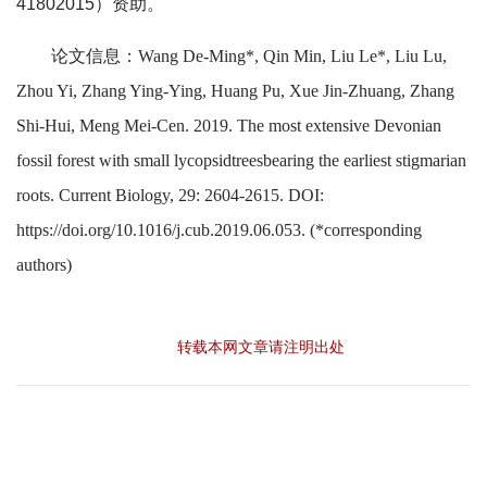
41802015）资助。
论文信息：Wang De-Ming*, Qin Min, Liu Le*, Liu Lu,
Zhou Yi, Zhang Ying-Ying, Huang Pu, Xue Jin-Zhuang, Zhang
Shi-Hui, Meng Mei-Cen. 2019. The most extensive Devonian
fossil forest with small lycopsidtreesbearing the earliest stigmarian
roots. Current Biology, 29: 2604-2615. DOI:
https://doi.org/10.1016/j.cub.2019.06.053. (*corresponding
authors)
转载本网文章请注明出处