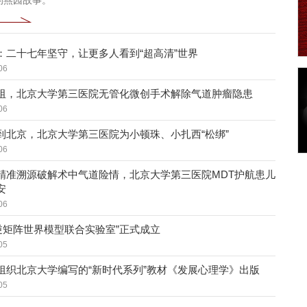
的燕园故事。
：二十七年坚守，让更多人看到“超高清”世界
06
阻，北京大学第三医院无管化微创手术解除气道肿瘤隐患
06
到北京，北京大学第三医院为小顿珠、小扎西“松绑”
06
精准溯源破解术中气道险情，北京大学第三医院MDT护航患儿
安
06
-逆矩阵世界模型联合实验室”正式成立
05
组织北京大学编写的“新时代系列”教材《发展心理学》出版
05