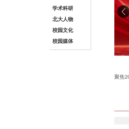
学术科研
北大人物
校园文化
校园媒体
北京
202
北京
聚焦2