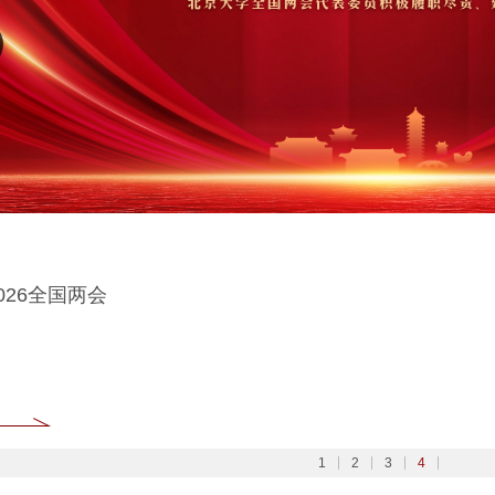
大学扎实开展树立和践行正确政绩观学习教育
6北京大学管理质效年
大学深入学习贯彻党的二十届四中全会精神
026全国两会
1
2
3
4