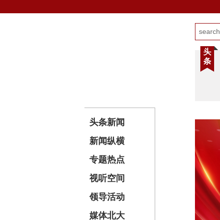
头
条
头条新闻
新闻纵横
专题热点
视听空间
领导活动
媒体北大