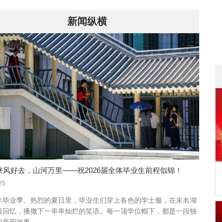
新闻纵横
| 乘风好去，山河万里——祝2026届全体毕业生前程似锦！
25
年毕业季。热烈的夏日里，毕业生们穿上各色的学士服，在未名湖
着回忆，播撒下一串串灿烂的笑语。每一顶学位帽下，都是一段独