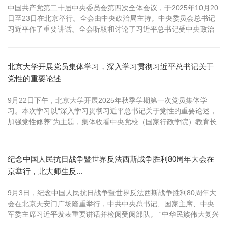
中国共产党第二十届中央委员会第四次全体会议，于2025年10月20
日至23日在北京举行。全会由中央政治局主持。中央委员会总书记
习近平作了重要讲话。全会听取和讨论了习近平总书记受中央政治
局委托所作的工作报告，审议通过了《中共中央关于制定国民经济
和社会发展第十五个五年规划的建议》。习近平总书记就《建议
（讨论稿）》向全会作了说明。 这次全会是在向第二个百年奋斗目
北京大学开展党员集体学习，深入学习贯彻习近平总书记关于
标进军的新征程上举行...
党性的重要论述
9月22日下午，北京大学开展2025年秋季学期第一次党员集体学
习。本次学习以“深入学习贯彻习近平总书记关于党性的重要论述，
加强党性修养”为主题，集体收看中央党校（国家行政学院）教育长
张忠军的视频授课。主会场设在办公楼103会议室，各单位设立分会
场，全校师生党员同步参与学习。 张忠军系统梳理了习近平总书记
关于党性的系列重要论述，从党性的基本内涵、新时代对党性的要
纪念中国人民抗日战争暨世界反法西斯战争胜利80周年大会在
求、党性修养的重...
京举行，北大师生反...
9月3日，纪念中国人民抗日战争暨世界反法西斯战争胜利80周年大
会在北京天安门广场隆重举行，中共中央总书记、国家主席、中央
军委主席习近平发表重要讲话并检阅受阅部队。 “中华民族伟大复兴
势不可挡！”“人类和平与发展的崇高事业必将胜利！”——磅礴之