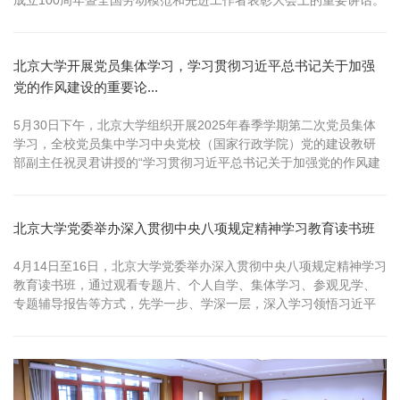
机关工会主席刘卉表示，在深入学习习近平总书记在庆祝中华全国
总工会成立100周年大会上的重要讲话后，自己深感使命光荣、责任
重大。习近平总书记重要讲话为大家指明了工会工作的方向，未
北京大学开展党员集体学习，学习贯彻习近平总书记关于加强
来，机关工会将以...
党的作风建设的重要论...
5月30日下午，北京大学组织开展2025年春季学期第二次党员集体
学习，全校党员集中学习中央党校（国家行政学院）党的建设教研
部副主任祝灵君讲授的“学习贯彻习近平总书记关于加强党的作风建
设的重要论述和中央八项规定精神”专题报告。校党委书记何光彩等
校领导班子成员、学校深入贯彻中央八项规定精神学习教育工作专
班负责同志在办公楼103会场参加学习，北京市委教育工委组织一处
北京大学党委举办深入贯彻中央八项规定精神学习教育读书班
有关负责同志到会...
4月14日至16日，北京大学党委举办深入贯彻中央八项规定精神学习
教育读书班，通过观看专题片、个人自学、集体学习、参观见学、
专题辅导报告等方式，先学一步、学深一层，深入学习领悟习近平
总书记关于加强党的作风建设的重要论述和中央八项规定及其实施
细则精神，强化政治引领，筑牢思想根基。校党委书记何光彩、校
长龚旗煌等领导班子成员参加学习。 14日上午，读书班开班式在办
公楼103举行，何光...