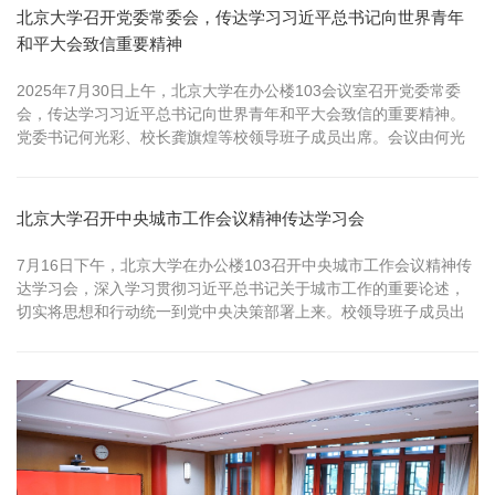
北京大学召开党委常委会，传达学习习近平总书记向世界青年
和平大会致信重要精神
2025年7月30日上午，北京大学在办公楼103会议室召开党委常委
会，传达学习习近平总书记向世界青年和平大会致信的重要精神。
党委书记何光彩、校长龚旗煌等校领导班子成员出席。会议由何光
彩主持。 何光彩指出，习近平总书记向大会的致信充分体现了总书
记和党中央对推动青年国际交流、共促和平发展的高度重视，为高
校办学治校、深化高水平开放办学、促进青年国际交流指明了前进
北京大学召开中央城市工作会议精神传达学习会
方向、提供了根本遵循...
7月16日下午，北京大学在办公楼103召开中央城市工作会议精神传
达学习会，深入学习贯彻习近平总书记关于城市工作的重要论述，
切实将思想和行动统一到党中央决策部署上来。校领导班子成员出
席会议。会议由校党委书记何光彩主持。 会上，何光彩传达了中央
城市工作会议精神。他指出，党的十八大以来，以习近平同志为核
心的党中央始终把城市工作摆在治国理政的重要位置，先后两次召
开中央城市工作会议，并...