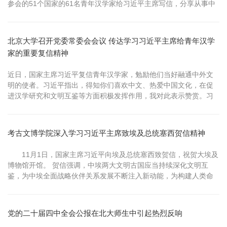
参会的51个国家的61名青年汉学家给习近平主席写信，分享从事中
国研究的经历和体会，表达进一步研究好中国学问、发挥文明沟通
桥梁作用的愿望。这61名青年汉学家中有12位来自北京大学的师生
校友。 11月14日上午，北京大学青年汉学家和留学生代表学习习近
北京大学召开党委常委会会议 传达学习习近平主席给青年汉学
平主席...
家的重要复信精神
近日，国家主席习近平复信青年汉学家，勉励他们当好融通中外文
明的使者。习近平指出，得知你们喜欢中文、热爱中国文化，在促
进汉学研究和文明互鉴等方面积极发挥作用，我对此表示赞赏。习
近平强调，汉学源自中国、属于世界，是全人类共同的精神财富。
希望你们继续与汉学结伴、和中国同行，加强研究阐释，向世界介
绍真实、立体、全面的中国，当好融通中外文明的使者，为推动构
​考古文博学院深入学习习近平主席致埃及总统塞西贺信精神
建人类命运共同体贡献智慧和力量...
11月1日，国家主席习近平向埃及总统塞西致贺信，祝贺大埃及
博物馆开馆。 贺信强调，中埃两大文明古国应当持续深化文明互
鉴，为中埃全面战略伙伴关系发展不断注入新动能，为构建人类命
运共同体汇聚文明力量。考古文博学院于11月2日晚组织召开专题学
习会， 深入学习贯彻习近平总书记贺信精神。 院长沈睿文介绍了近
期学校代表团访问埃及的成果。他表示，北京大学-山东省文物考古
党的二十届四中全会公报在北大师生中引起热烈反响
研究院中埃联合考...