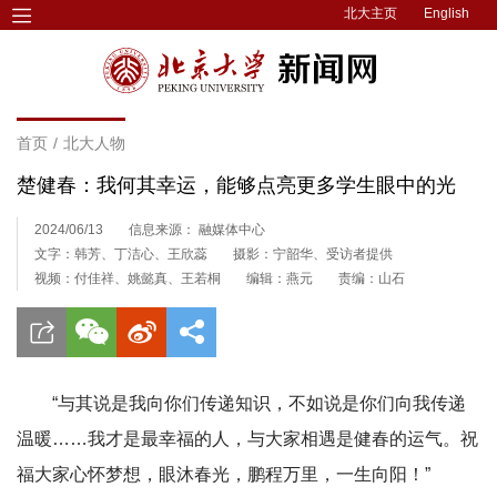
北大主页
English
首页
/
北大人物
楚健春：我何其幸运，能够点亮更多学生眼中的光
2024/06/13
信息来源： 融媒体中心
文字：韩芳、丁洁心、王欣蕊
摄影：宁韶华、受访者提供
视频：付佳祥、姚懿真、王若桐
编辑：燕元
责编：山石
“与其说是我向你们传递知识，不如说是你们向我传递
温暖……我才是最幸福的人，与大家相遇是健春的运气。祝
福大家心怀梦想，眼沐春光，鹏程万里，一生向阳！”