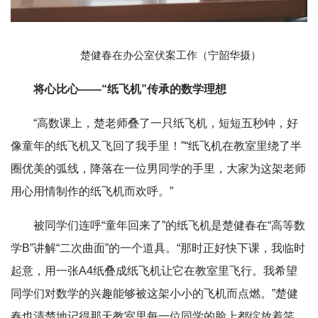
楚健春在办公室伏案工作（宁韶华摄）
将心比心——“纸飞机”传承的数学理想
“高数课上，楚老师叠了一只纸飞机，短短五秒钟，好
像童年的纸飞机又飞回了我手里！”“纸飞机在教室里绕了半
圈优美的弧线，降落在一位男同学的手里，大家为这架老师
用心用情制作的纸飞机而欢呼。”
被同学们连呼“童年回来了”的纸飞机是楚健春在“高等数
学B”讲解“二次曲面”的一个道具。“那时正好快下课，我临时
起意，用一张A4纸叠成纸飞机让它在教室里飞行。我希望
同学们对数学的兴趣能够被这架小小的飞机而点燃。”楚健
春也清楚地记得那天教室里每一位同学的脸上都绽放着笑