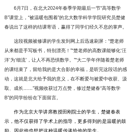
6月7日，在北大2024年春季学期最后一节“高等数学
B”课堂上，“被温暖包围着”的北大数学科学学院研究员楚健
春说出了这样的结课寄语，赢得了同学们经久不息的掌声。
这段视频被修课的学生发到网上后迅速刷屏：“楚老师
从来都是手写板书，特别漂亮！”“楚老师的高数课能够化‘汪
洋’为‘细流’，让人不再恐惧数学。”“大二学年伴随着楚老师
的课结束了，留给我的是大合影的幸福，是听完这段话的感
动，这就是北大给予我的意义，在不断爱与被爱中收获、汲
取、成长……”视频收获过万点赞，修过楚健春“高等数学
B”的同学纷纷在下面留言。
作为北京大学讲席教授
田刚院士
的学生，
楚健春
表
示，
他不仅获得了学术上的指导，更多得到的是温暖的鼓
励。因此他也想把这种
温暖传递给他的学生。