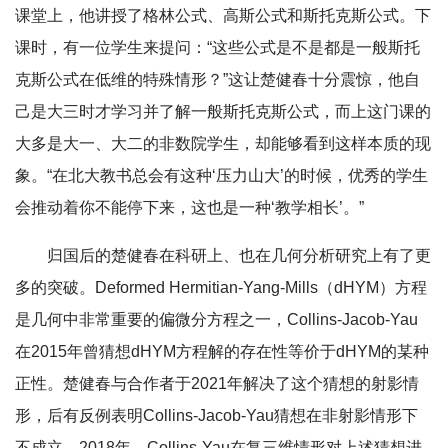
课堂上，他讲授了格林公式、高斯公式和斯托克斯公式。下
课时，有一位学生来提问：“这些公式是不是都是一般斯托
克斯公式在低维的特殊情形？”这让楚健春十分震惊，他自
己是大三时才学习并了解一般斯托克斯公式，而上这门课的
大多是大一、大二的非数院学生，却能够看到这样本质的现
象。“在北大教书总会有这种‘压力山大’的时候，优秀的学生
会推动着你不能停下来，这也是一种‘教学相长’。”
归国后的楚健春在科研上、也在几何分析研究上有了更
多的突破。Deformed Hermitian-Yang-Mills（dHYM）方程
是几何中非常重要的偏微分方程之一，Collins-Jacob-Yau
在2015年曾猜想dHYM方程解的存在性等价于dHYM的某种
正性。楚健春与合作者于2021年解决了这个猜想的射影情
形，后有反例表明Collins-Jacob-Yau猜想在非射影情形下
不成立。2018年，Collins-Yau在复三维情形对上述猜想进