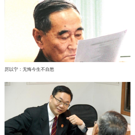
厉以宁：无悔今生不自愁