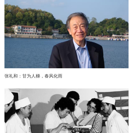
张礼和：甘为人梯，春风化雨