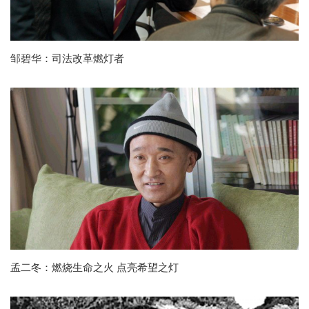
邹碧华：司法改革燃灯者
孟二冬：燃烧生命之火 点亮希望之灯