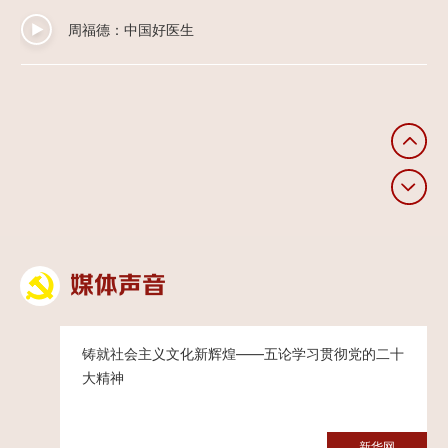
周福德：中国好医生
姚清明：青山画匠
叶山：天山新青年
张信荣：绿色能源领跑人
媒体声音
左丹：汲取工匠精神，砥砺前行
铸就社会主义文化新辉煌——五论学习贯彻党的二十
大精神
陆薪莲：身体力行，向下扎根
新华网