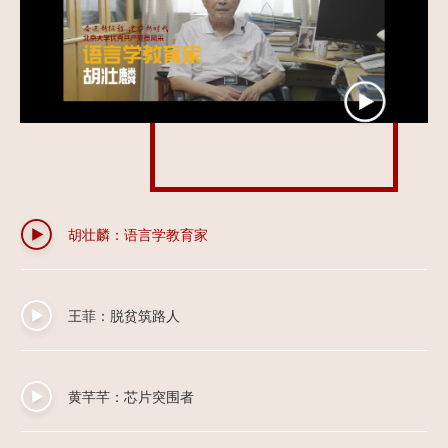
刘钊：勇担乡村振兴使命，弘扬北大美育精神
王宪辉：温暖守护者
胡壮麟：语言学教育家
王菲：脱贫筑路人
黄芊芊：芯片突围者