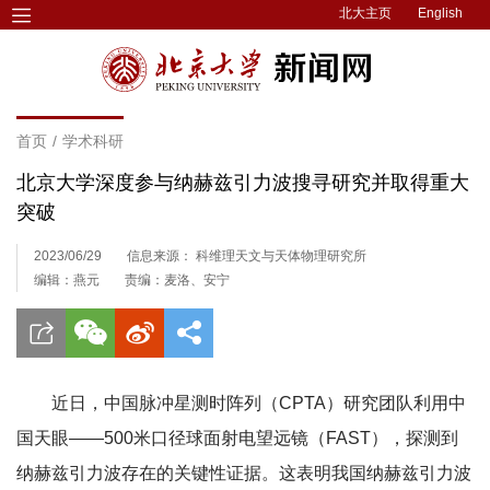
北大主页
English
首页
/
学术科研
北京大学深度参与纳赫兹引力波搜寻研究并取得重大
突破
2023/06/29
信息来源： 科维理天文与天体物理研究所
编辑：燕元
责编：麦洛、安宁
近日，中国脉冲星测时阵列（CPTA）研究团队利用中
国天眼——500米口径球面射电望远镜（FAST），探测到
纳赫兹引力波存在的关键性证据。这表明我国纳赫兹引力波