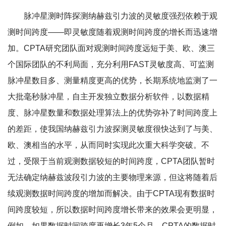
脉冲星测时阵探测纳赫兹引力波的灵敏度强烈依赖于观
测时间跨度——即灵敏度随着观测时间跨度的增长而迅速增
加。CPTA研究团队面对观测时间跨度远短于美、欧、澳三
个国际团队的不利局面，充分利用FAST灵敏度高、可监测
脉冲星数目多、测量精度更高的优势，长期系统地监测了一
大批毫秒脉冲星，自主开发独立数据分析软件，以数据精
度、脉冲星数量和数据处理算法上的优势弥补了时间跨度上
的差距，使我国纳赫兹引力波探测灵敏度很快达到了与美、
欧、澳相当的水平，从而同时实现此次重大科学突破。不
过，受限于当前观测数据较短的时间跨度，CPTA团队暂时
无法确定纳赫兹波段引力波的主要物理来源，但这将随着后
续观测数据时间跨度的增加而解决。由于CPTA现有数据时
间跨度较短，所以数据时间跨度增长带来的效果会更明显，
例如，如果数据时间跨度再增长3年5个月，CPTA的数据时