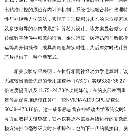
范式，通过调控相变存储器电导漂移与多级电导特性，构建
出精准可控的原位存内计算机制，系统性地融合器件物理特
性与神经动力学算法，实现了自适应积分步长的原位搜索以
及多级电导的存内乘累加计算芯片设计。该方案显著减少了
传统数字硬件中频繁的读写、乘法运算、缓存访问与数据搬
运等高开销操作，兼具高精度与实时性，为后摩尔时代计算
芯片提供了一种全新范式。
相关实验结果表明，在执行相同神经动力学运算时，该
系统较当前最先进的专用加速器（ASIC）实现3.82~36.27
倍速度提升以及11.75~24.73倍功耗降低；在脑皮层表面重
建等高保真脑建模任务中，较NVIDIA A100 GPU提速达
50.38~478.18倍。这一成果标志着在神经动力学系统实时计
算方面取得关键突破，它不仅将原本需要离线运行的复杂建
模方法推向毫秒级实时在线操作，也为下一代脑机接口、脑