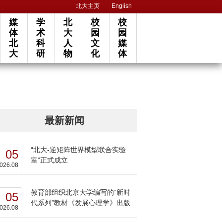
北大主页
English
媒
学
北
校
校
体
术
大
园
园
北
科
人
文
媒
大
研
物
化
体
最新新闻
“北大-逆矩阵世界模型联合实验
05
室”正式成立
026.08
教育部组织北京大学编写的“新时
05
代系列”教材《发展心理学》出版
026.08