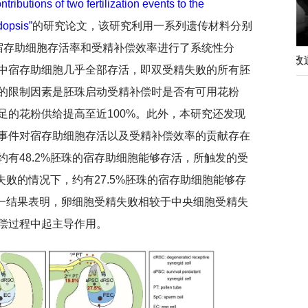
ntributions of two fertilization events to the
idopsis”
的研究论文，该研究利用一系列遗传材料分别
宿存助细胞存活率和受精补偿效率进行了系统性分
深切缅怀李政道先生
中宿存助细胞几乎全部存活，即双受精失败的所有胚
育
的限制因素是胚珠启动受精补偿时是否有可用花粉
足的花粉供给提高至近100%。此外，本研究还发现
事件对宿存助细胞存活以及受精补偿效率的贡献存在
有48.2%胚珠的宿存助细胞能够存活，所触发的受
失败的情况下，约有27.5%胚珠的宿存助细胞能够存
这一结果表明，卵细胞受精失败相较于中央细胞受精失
偿过程中起主导作用。