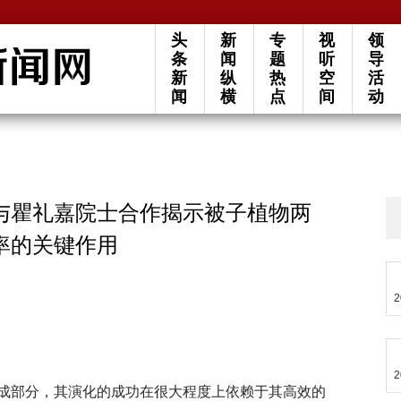
头
新
专
视
领
条
闻
题
听
导
新
纵
热
空
活
闻
横
点
间
动
与瞿礼嘉院士合作揭示被子植物两
率的关键作用
2
2
成部分，其演化的成功在很大程度上依赖于其高效的