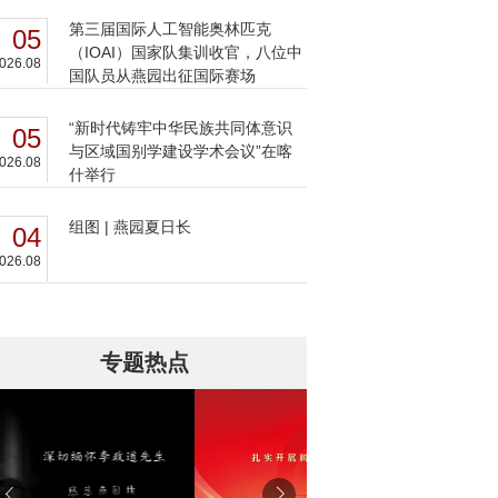
第三届国际人工智能奥林匹克
05
（IOAI）国家队集训收官，八位中
026.08
国队员从燕园出征国际赛场
“新时代铸牢中华民族共同体意识
05
与区域国别学建设学术会议”在喀
026.08
什举行
组图 | 燕园夏日长
04
026.08
专题热点