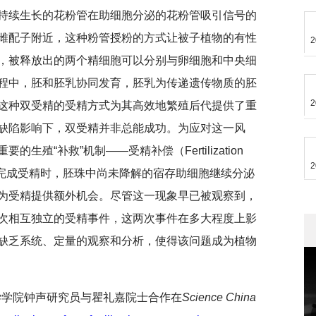
持续生长的花粉管在助细胞分泌的花粉管吸引信号的
雌配子附近，这种粉管授粉的方式让被子植物的有性
2
，被释放出的两个精细胞可以分别与卵细胞和中央细
程中，胚和胚乳协同发育，胚乳为传递遗传物质的胚
2
这种双受精的受精方式为其高效地繁殖后代提供了重
缺陷影响下，双受精并非总能成功。为应对这一风
殖“补救”机制——受精补偿（Fertilization
2
未能完成受精时，胚珠中尚未降解的宿存助细胞继续分泌
为受精提供额外机会。尽管这一现象早已被观察到，
次相互独立的受精事件，这两次事件在多大程度上影
缺乏系统、定量的观察和分析，使得该问题成为植物
科学学院钟声研究员与瞿礼嘉院士合作在
Science China