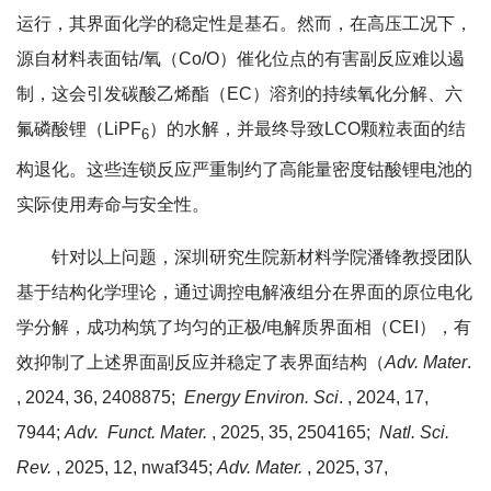
运行，其界面化学的稳定性是基石。然而，在高压工况下，
源自材料表面钴/氧（Co/O）催化位点的有害副反应难以遏
制，这会引发碳酸乙烯酯（EC）溶剂的持续氧化分解、六
氟磷酸锂（LiPF
）的水解，并最终导致LCO颗粒表面的结
6
构退化。这些连锁反应严重制约了高能量密度钴酸锂电池的
实际使用寿命与安全性。
针对以上问题，深圳研究生院新材料学院潘锋教授团队
基于结构化学理论，通过调控电解液组分在界面的原位电化
学分解，成功构筑了均匀的正极/电解质界面相（CEI），有
效抑制了上述界面副反应并稳定了表界面结构（
Adv. Mater
.
, 2024, 36, 2408875;
Energy Environ. Sci
. , 2024, 17,
7944;
Adv. Funct. Mater.
, 2025, 35, 2504165;
Natl. Sci.
Rev.
, 2025, 12, nwaf345;
Adv. Mater.
, 2025, 37,