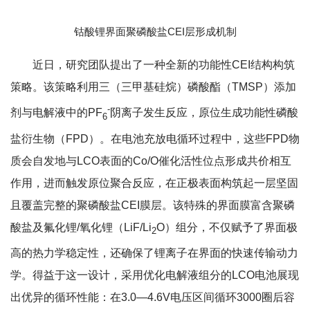
钴酸锂界面聚磷酸盐CEI层形成机制
近日，研究团队提出了一种全新的功能性CEI结构构筑
策略。该策略利用三（三甲基硅烷）磷酸酯（TMSP）添加
-
剂与电解液中的PF
阴离子发生反应，原位生成功能性磷酸
6
盐衍生物（FPD）。在电池充放电循环过程中，这些FPD物
质会自发地与LCO表面的Co/O催化活性位点形成共价相互
作用，进而触发原位聚合反应，在正极表面构筑起一层坚固
且覆盖完整的聚磷酸盐CEI膜层。该特殊的界面膜富含聚磷
酸盐及氟化锂/氧化锂（LiF/Li
O）组分，不仅赋予了界面极
2
高的热力学稳定性，还确保了锂离子在界面的快速传输动力
学。得益于这一设计，采用优化电解液组分的LCO电池展现
出优异的循环性能：在3.0—4.6V电压区间循环3000圈后容