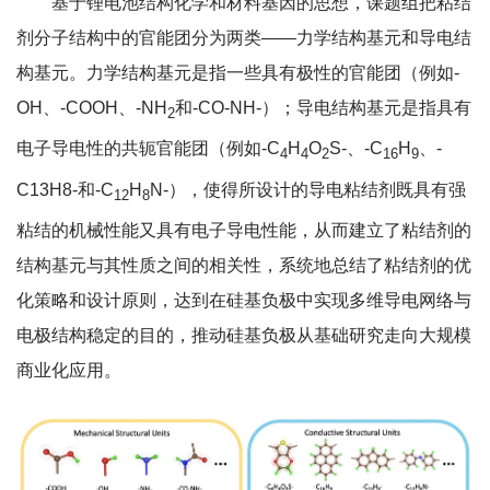
基于锂电池结构化学和材料基因的思想，课题组把粘结
剂分子结构中的官能团分为两类——力学结构基元和导电结
构基元。力学结构基元是指一些具有极性的官能团（例如-
OH、-COOH、-NH
和-CO-NH-）；导电结构基元是指具有
2
电子导电性的共轭官能团（例如-C
H
O
S-、-C
H
、-
4
4
2
16
9
C13H8-和-C
H
N-），使得所设计的导电粘结剂既具有强
12
8
粘结的机械性能又具有电子导电性能，从而建立了粘结剂的
结构基元与其性质之间的相关性，系统地总结了粘结剂的优
化策略和设计原则，达到在硅基负极中实现多维导电网络与
电极结构稳定的目的，推动硅基负极从基础研究走向大规模
商业化应用。