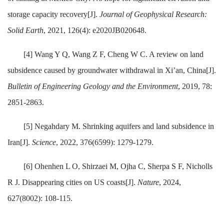
storage capacity recovery[J].
Journal of Geophysical Research:
Solid Earth
, 2021, 126(4): e2020JB020648.
[4] Wang Y Q, Wang Z F, Cheng W C. A review on land
subsidence caused by groundwater withdrawal in Xi’an, China[J].
Bulletin of Engineering Geology and the Environment
, 2019, 78:
2851-2863.
[5] Negahdary M. Shrinking aquifers and land subsidence in
Iran[J].
Science
, 2022, 376(6599): 1279-1279.
[6] Ohenhen L O, Shirzaei M, Ojha C, Sherpa S F, Nicholls
R J. Disappearing cities on US coasts[J].
Nature
, 2024,
627(8002): 108-115.