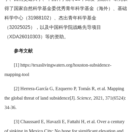
得了国家自然科学基金委优秀青年科学基金（海外）、基础
科学中心（31988102）、杰出青年科学基金
（32025025），以及中国科学院战略先导项目
（XDA26010303）等的资助。
参考文献
[1] https://texaslivingwaters.org/houston-subsidence-
mapping-tool
[2] Herrera-García G, Ezquerro P, Tomás R, et al. Mapping
the global threat of land subsidence[J].
Science
, 2021, 371(6524):
34-36.
[3] Chaussard E, Havazli E, Fattahi H, et al. Over a century
of sinking in Mexico City: No hope for significant elevation and