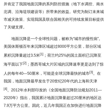
并肯定了我国地面沉降的系列防控措施（地下水调控、南水
北调、沿海堤坝建设等）所带来的效益。研究为制订未来城
市减灾政策、实现我国及联合国相关的可持续发展目标提供
了关键支撑。
地面沉降是一个全球性问题，被称为“城市的慢性病”。
美国休斯顿百年来沉降区域超过8000平方公里，部分区域
[1]
累积沉降量超过3.5米
；荷兰约25%的国土面积已沉降至
[2]
海平面以下
；墨西哥城大片区域的沉降速率更是达到了惊
[3]
人的每年40—50厘米，可能是全球沉降最快的城市
。在
我国，地面沉降最早发生于20世纪20年代的上海和天津
[4]
。2012年水利部印发的《全国地面沉降防治规划2011—
2020年》指出，我国累计地面沉降量超过20厘米的地区达
7.9万平方公里。因此，近几年我国正在加快进行地面沉降