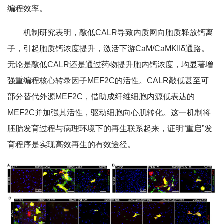
编程效率。
机制研究表明，敲低CALR导致内质网向胞质释放钙离
子，引起胞质钙浓度提升，激活下游CaM/CaMKIIδ通路。
无论是敲低
CALR
还是通过药物提升胞内钙浓度，均显著增
强重编程核心转录因子MEF2C的活性。
CALR
敲低甚至可
部分替代外源MEF2C，借助成纤维细胞内源低表达的
MEF2C并加强其活性，驱动细胞向心肌转化。这一机制将
胚胎发育过程与病理环境下的再生联系起来，证明“重启”发
育程序是实现高效再生的有效途径。