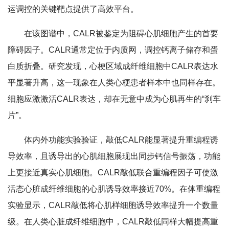
运调控的关键靶点提供了高效平台。
在该图谱中，
CALR
被鉴定为阻碍心肌细胞产生的首要
障碍因子。CALR通常定位于内质网，调控钙离子储存和蛋
白质折叠。研究发现，心梗区域成纤维细胞中CALR表达水
平显著升高，这一现象在人类心梗患者样本中也同样存在。
细胞应激激活CALR表达，却在无意中成为心肌再生的“刹车
片”。
体内外功能实验验证，敲低
CALR
能显著提升重编程诱
导效率，且诱导出的心肌细胞展现出同步钙信号振荡，功能
上更接近真实心肌细胞。
CALR
敲低联合重编程因子可使激
活态心脏成纤维细胞的心肌诱导效率接近70%。在体重编程
实验显示，
CALR
敲低将心肌样细胞诱导效率提升一个数量
级。在人类心脏成纤维细胞中，
CALR
敲低同样大幅提高重