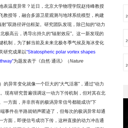
地表温度异常？近日，北京大学物理学院赵传峰教授
飞教授等，融合多源卫星观测与地球系统模型，构建
2
辐射”双路径评估框架。研究团队发现，除已知的“动力
北极高云，诱导出持久的“辐射效应”。这一新发现的
2
键机制，为了解当前及未来北极冬季气候及海冰变化
关研究成果以
“Stratospheric polar vortex shapes
athway”
为题发表于《自然·通讯》（
Nature
2
）的异常变化就像一个巨大的“大气活塞”，通过“动力
气。现有研究普遍强调这一动力下传机制，但对其在北
。一方面，并非所有的极涡异常信号都能成功“下
极端事件在半路就销声匿迹了，但每次的极涡异常却通
一方面，即便信号成功下传，这种直接的动力冲击通