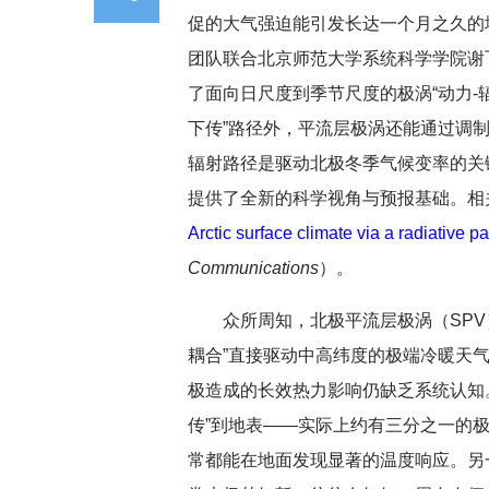
促的大气强迫能引发长达一个月之久的
团队联合北京师范大学系统科学学院谢
了面向日尺度到季节尺度的极涡“动力-
下传”路径外，平流层极涡还能通过调制
辐射路径是驱动北极冬季气候变率的关
提供了全新的科学视角与预报基础。
相
Arctic surface climate via a radiative p
Communications
）。
众所周知，北极平流层极涡（SPV
耦合”直接驱动中高纬度的极端冷暖天
极造成的长效热力影响仍缺乏系统认知
传”到地表——实际上约有三分之一的
常都能在地面发现显著的温度响应。另