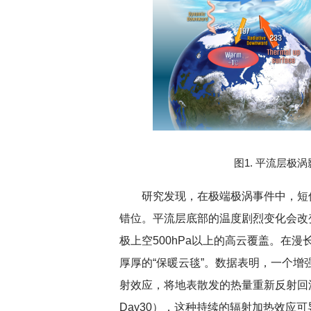
图1. 平流层极
研究发现，在极端极涡事件中，短
错位。平流层底部的温度剧烈变化会改
极上空500hPa以上的高云覆盖。在
厚厚的“保暖云毯”。数据表明，一个
射效应，将地表散发的热量重新反射回洋
Day30），这种持续的辐射加热效应