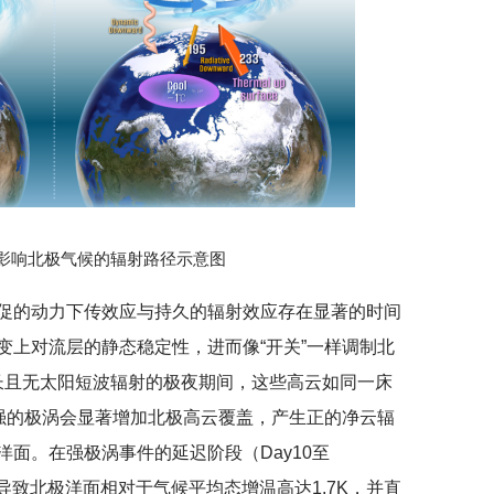
涡影响北极气候的辐射路径示意图
促的动力下传效应与持久的辐射效应存在显著的时间
变上对流层的静态稳定性，进而像“开关”一样调制北
漫长且无太阳短波辐射的极夜期间，这些高云如同一床
增强的极涡会显著增加北极高云覆盖，产生正的净云辐
面。在强极涡事件的延迟阶段（Day10至
可导致北极洋面相对于气候平均态增温高达1.7K，并直