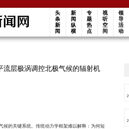
头
新
专
视
领
条
闻
题
听
导
新
纵
热
空
活
闻
横
点
间
动
平流层极涡调控北极气候的辐射机
2
2
气候的关键系统。传统动力学框架难以解释：为何短