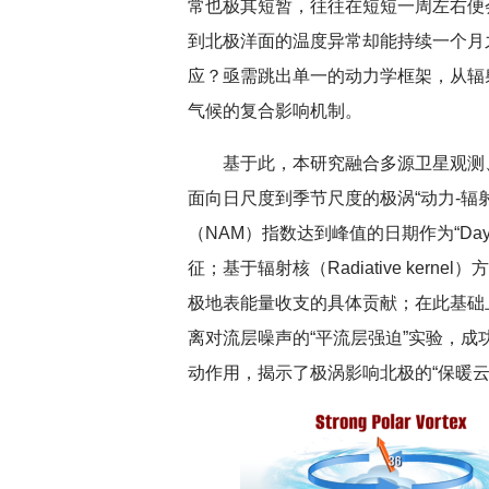
常也极其短暂，往往在短短一周左右便
到北极洋面的温度异常却能持续一个月
应？亟需跳出单一的动力学框架，从辐
扎实开展树立和践行正确政绩观学习教
北京大学管理
气候的复合影响机制。
育
基于此，本研究融合多源卫星观测
面向日尺度到季节尺度的极涡“动力-辐射
（NAM）指数达到峰值的日期作为“D
征；基于辐射核（Radiative ker
极地表能量收支的具体贡献；在此基础
离对流层噪声的“平流层强迫”实验，
动作用，揭示了极涡影响北极的“保暖云