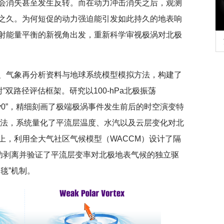
会消失甚至发生反转。而在动力冲击消失之后，观测
之久。为何短促的动力强迫能引发如此持久的地表响
射能量平衡的新视角出发，重新科学审视极涡对北极
质效年
深切缅怀李政道先生
、气象再分析资料与地球系统模型模拟方法，构建了
”双路径评估框架。研究以100-hPa北极振荡
ay0”，精细刻画了极端极涡事件发生前后的时空演变特
nel）方法，系统量化了平流层温度、水汽以及云层变化对北
上，利用全大气社区气候模型（WACCM）设计了隔
成功剥离并验证了平流层变率对北极地表气候的独立驱
毯”机制。