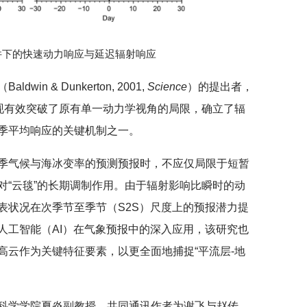
事件下的快速动力响应与延迟辐射响应
n & Dunkerton, 2001,
Science
）的提出者，
的发现有效突破了原有单一动力学视角的局限，确立了辐
季平均响应的关键机制之一。
季气候与海冰变率的预测预报时，不应仅局限于短暂
对“云毯”的长期调制作用。由于辐射影响比瞬时的动
表状况在次季节至季节（S2S）尺度上的预报潜力提
人工智能（AI）在气象预报中的深入应用，该研究也
高云作为关键特征要素，以更全面地捕捉“平流层-地
科学学院夏炎副教授，共同通讯作者为谢飞与赵传