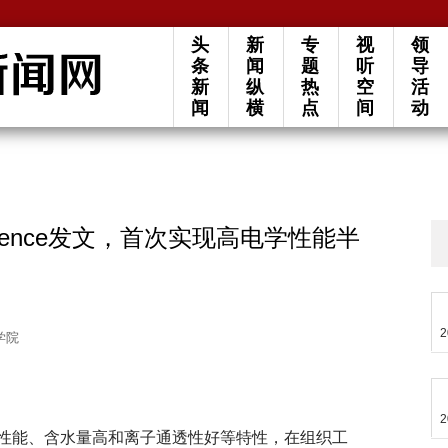
头
新
专
视
领
条
闻
题
听
导
新
纵
热
空
活
闻
横
点
间
动
ence发文，首次实现高电学性能半
2
学院
2
性能、含水量高和离子通透性好等特性，在组织工