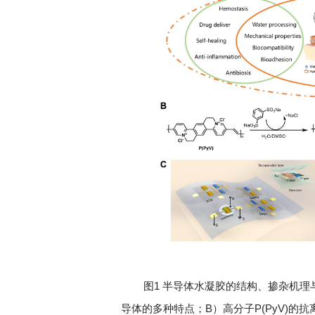
深切缅怀李政道先生
扎实开展树立和践
育
图1 半导体水凝胶的结构、掺杂机
导体的多种特点；B）高分子P(PyV)的