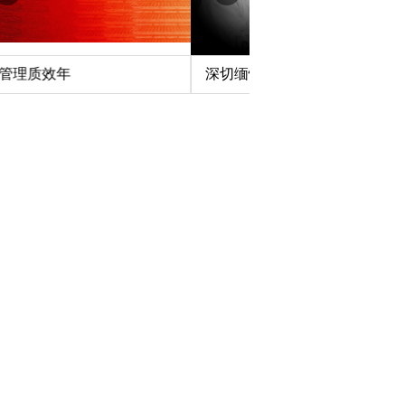
深切缅怀李政道先生
扎实开展树立和践行
育