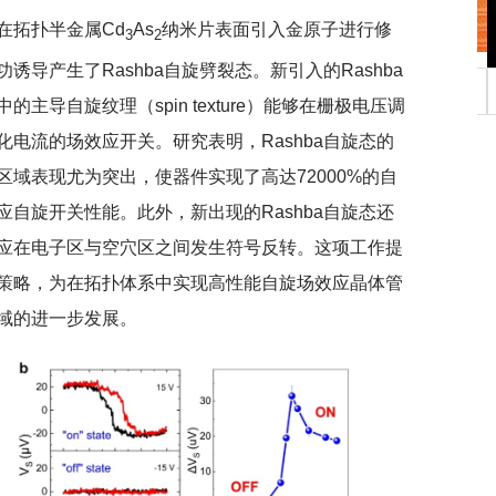
在拓扑半金属Cd
As
纳米片表面引入金原子进行修
3
2
导产生了Rashba自旋劈裂态。新引入的Rashba
行正确政绩观学习教
北京大学管理质效年
导自旋纹理（spin texture）能够在栅极电压调
电流的场效应开关。研究表明，Rashba自旋态的
域表现尤为突出，使器件实现了高达72000%的自
自旋开关性能。此外，新出现的Rashba自旋态还
应在电子区与空穴区之间发生符号反转。这项工作提
策略，为在拓扑体系中实现高性能自旋场效应晶体管
域的进一步发展。