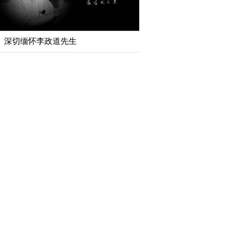
深切缅怀李政道先生
扎实开展树立和践行
育