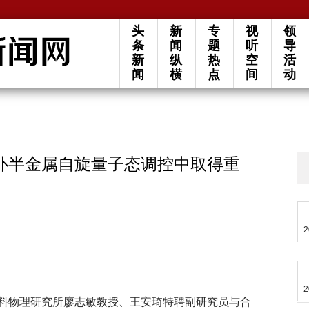
头
新
专
视
领
条
闻
题
听
导
新
纵
热
空
活
闻
横
点
间
动
扑半金属自旋量子态调控中取得重
2
2
料物理研究所廖志敏教授、王安琦特聘副研究员与合