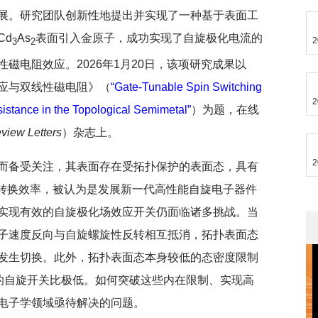
展。研究团队创新性地提出并实现了一种基于表面工
Cd
As
表面引入金原子，成功实现了自旋极化电流的
2
3
2
磁电阻效应。2026年1月20日，该项研究成果以
应与双线性磁电阻
》
（
“Gate-Tunable Spin Switching
2
sistance in the Topological Semimetal
”
）为题，在线
view Letters
）杂志上。
2
而备受关注，其表面存在受拓扑保护的表面态，具有
旋转换效率，被认为是发展新一代高性能自旋电子器件
实现有效的自旋极化场效应开关仍面临诸多挑战。当
子速度反向与自旋螺旋性反转相互抵消，拓扑表面态
发生切换。此外，拓扑表面态本身较低的态密度限制
件的自旋开关比极低。如何突破这些内在限制、实现高
电子学领域亟待解决的问题。