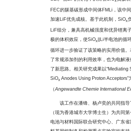
x
FEC的羰基碳形成中间体FMLi，该
加速LiF优先成核。基于此机制，SiO
x
LiF组分，兼具高机械强度和优异锂离
极的体积效应，使SiO
||Li半电池
x
循环进一步验证了该策略的实用价值。
了常规添加剂的利用效率，也为电解液
了新思路。相关研究成果以“Mediating Solid Ele
SiO
Anodes Using Proton A
x
（
Angewandte Chemie International Ed
该工作在潘锋、杨卢奕的共同指导
（现为香港城市大学博士生）为共同第
电池与材料国际联合研究中心、广东省