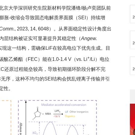
北京大学深圳研究生院新材料学院潘锋/杨卢奕团队前
2
膨胀-收缩会导致固态电解质界面膜（SEI）持续增
 Comm
., 2023, 14, 6048）。从界面稳定性设计角度出
）的内层结构被证实可显著提升其稳定性（
Angew.
2
7）。为实现这一结构，需确保LiF在较高电位下优先生成。目
+
酯（FEC）能在1.0-1.4 V（vs. Li
/Li）电位
，FEC还原过程能垒较高，导致初期循环阶段分解不完
2
布无序，这种不均匀的SEI结构会扰乱锂离子传输并引
定性。