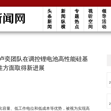
头
新
专
视
领
条
闻
题
听
导
新
纵
热
空
活
闻
横
点
间
动
杨卢奕团队在调控锂电池高性能硅基
性方面取得新进展
2
2
其高比容量、低工作电位和低成本等优势，被视为实现高