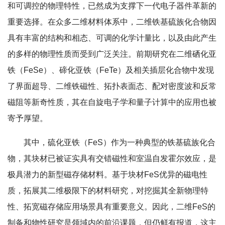
和可调控的物理特性，已然成为支撑下一代电子器件革新的
重要选择。在众多二维材料体系中，二维铁基硫族化合物因
具有丰富的结构和相态、可调的化学计量比，以及由此产生
的多样的物理性质而受到广泛关注。前期研究在二维硒化亚
铁（FeSe）、碲化亚铁（FeTe）及相关插层化合物中发现
了界面超导、二维铁磁性、拓扑表面态、配对密度波和反常
磁阻等新奇性质，其在自旋电子学和量子计算中的应用也被
寄予厚望。
其中，硫化亚铁（FeS）作为一种典型的铁基硫族化合
物，其块材已被证实具有交错磁性和室温自发霍尔效应，是
极具潜力的新型磁存储材料。基于块材FeS优异的磁电性
质，拓展其二维极限下的材料研究，对挖掘其全新物理特
性、拓宽磁存储应用场景具有重要意义。因此，二维FeS的
制备和物性研究是领域内的前沿课题，但仍鲜有报道，这主