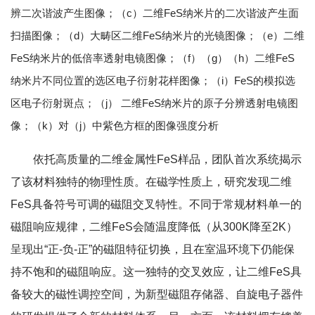
辨二次谐波产生图像；（c）二维FeS纳米片的二次谐波产生面
扫描图像；（d）大畴区二维FeS纳米片的光镜图像；（e）二维
FeS纳米片的低倍率透射电镜图像；（f）（g）（h）二维FeS
纳米片不同位置的选区电子衍射花样图像；（i）FeS的模拟选
区电子衍射斑点；（j） 二维FeS纳米片的原子分辨透射电镜图
像；（k）对（j）中紫色方框的图像强度分析
依托高质量的二维金属性FeS样品，团队首次系统揭示
了该材料独特的物理性质。在磁学性质上，研究发现二维
FeS具备符号可调的磁阻交叉特性。不同于常规材料单一的
磁阻响应规律，二维FeS会随温度降低（从300K降至2K）
呈现出“正-负-正”的磁阻特征切换，且在室温环境下仍能保
持不饱和的磁阻响应。这一独特的交叉效应，让二维FeS具
备较大的磁性调控空间，为新型磁阻存储器、自旋电子器件