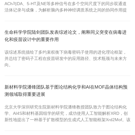
ACh与DA、5-HT及NE等多种信号在多个空间尺度下的同步双通道
活体记录与成像，为解析脑内多种神经调质系统之间的协同作用提
供了重要研究工具。
生命科学学院陆剑团队发表综述论文，阐释同义突变在病毒进
化和疫苗设计中的重要作用
该综述系统描绘了多约束权衡下病毒密码子使用的进化理论框架，
并总结了密码子工程在疫苗研发中的应用路径、技术瓶颈与未来方
向。
新材料学院潘锋团队基于图论结构化学和AI在MOF晶体结构预
测领域取得重要进展
北京大学深圳研究生院新材料学院潘锋教授团队致力于图论结构化
学、AI4S和材料基因组学的研究，成功使用人工智能解析XRD，创
新性地提出了一种基于扩散模型的生成式人工智能框架Xrd2Mof。该
模型以PXRD图谱、金属节点和有机配体信息为输入，以MOF结构
为输出，并首次将粗粒度化表示引入该任务中，用于提取与衍射最