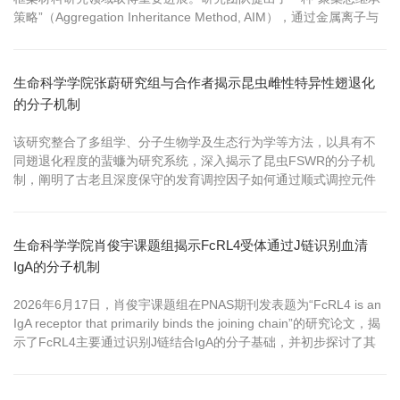
策略”（Aggregation Inheritance Method, AIM），通过金属离子与
预组装共轭配体之间的快速配位聚合，将配体在溶液中的聚集信息
固定并传递至最终框架结构中，实现了导电范德华金属有机框架堆
积模式的可控编程。
生命科学学院张蔚研究组与合作者揭示昆虫雌性特异性翅退化
的分子机制
该研究整合了多组学、分子生物学及生态行为学等方法，以具有不
同翅退化程度的蜚蠊为研究系统，深入揭示了昆虫FSWR的分子机
制，阐明了古老且深度保守的发育调控因子如何通过顺式调控元件
可及性与染色质拓扑结构的演化相互关联，从而促进新表型的产
生。
生命科学学院肖俊宇课题组揭示FcRL4受体通过J链识别血清
IgA的分子机制
2026年6月17日，肖俊宇课题组在PNAS期刊发表题为“FcRL4 is an
IgA receptor that primarily binds the joining chain”的研究论文，揭
示了FcRL4主要通过识别J链结合IgA的分子基础，并初步探讨了其
作为IgA受体的功能。