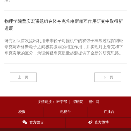
物理学院曹庆宏课题组在轻夸克希格斯相互作用研究中取得新
进展
研究团队首次提出利用未来轻子对撞机中的双强子碎裂过程探测轻
夸克与希格斯粒子之间极其微弱的相互作用，并实现对上夸克和下
夸克贡献的区分，为理解轻夸克质量起源提供了全新的研究思路。
上一页
下一页
友情链接：
医学部
|
深研院
|
招生网
校报
电视台
广播台
官方微信
官方微博