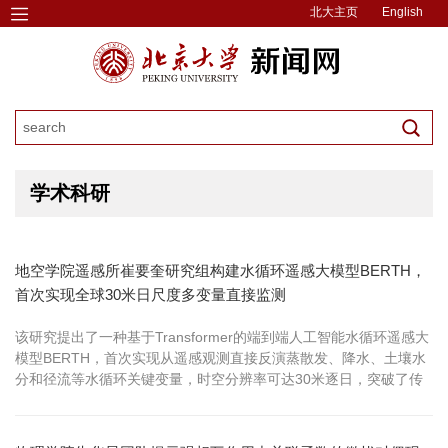
北大主页
English
学术科研
地空学院遥感所崔要奎研究组构建水循环遥感大模型BERTH，
首次实现全球30米日尺度多变量直接监测
该研究提出了一种基于Transformer的端到端人工智能水循环遥感大
模型BERTH，首次实现从遥感观测直接反演蒸散发、降水、土壤水
分和径流等水循环关键变量，时空分辨率可达30米逐日，突破了传
统物理方法在多阶段反演中误差累积及粗分辨率瓶颈，为高精度全
球水循环动态监测提供了新范式。