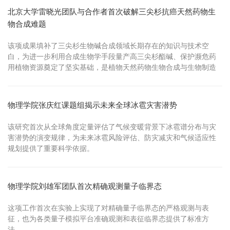
相关的骨架几何特征，从而保留关键“材料基因”信息。相关成果...
北京大学雷晓光团队与合作者首次破解三尖杉抗癌天然药物生
物合成难题
该项成果填补了三尖杉生物碱合成领域长期存在的知识与技术空
白，为进一步利用合成生物学手段量产高三尖杉酯碱、保护濒危药
用植物资源奠定了坚实基础，是植物天然药物生物合成与生物制造
领域中里程碑式的科学突破。
物理学院张庆红课题组揭示未来全球冰雹灾害潜势
该研究首次从全球角度定量评估了气候变暖背景下冰雹谱分布与灾
害潜势的演变规律，为未来冰雹风险评估、防灾减灾和气候适应性
规划提供了重要科学依据。
物理学院刘雄军团队首次精确观测量子临界态
这项工作首次在实验上实现了对精确量子临界态的严格观测与表
征，也为各类量子模拟平台准确观测和表征临界态提供了标准方
法。