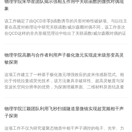
物理学院朱华星团队揭示强相互作用中关联函数的微扰对偶现
象
该工作确定了由QCD非零β函数诱导的共形对称性破缺项。与以往主
要在高度对称理论中研究关联函数/威尔森圈对偶不同，该工作首次
在QCD这样的非共形规范理论中给出了关联函数/威尔森圈对偶的证
明，为理解强相互作用中的多点关联函数提供了新的理论工具。
物理学院高鹏与合作者利用声子极化激元实现皮米级形变高灵
敏探测
这项工作建立了一种基于极化激元增强效应的皮米传感新范式。相
比于传统拉曼或荧光技术，该方法兼具非破坏性、超高灵敏度与深
亚波长空间分辨率的优势，为探测埋藏界面、二维材料异质结及量
子器件的原子级力学行为提供了强有力的新手段。
物理学院江颖团队利用飞秒扫描隧道显微镜实现超宽频相干声
子探测
这项工作不仅为研究凝聚态物质中相干声子调控的电子、光学、力