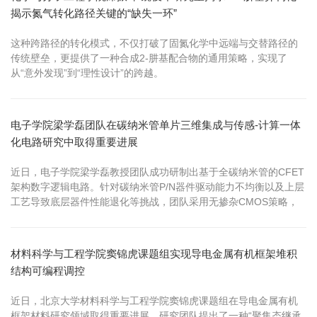
揭示氮气转化路径关键的“缺失一环”
这种跨路径的转化模式，不仅打破了固氮化学中远端与交替路径的
传统壁垒，更提供了一种合成2-肼基配合物的通用策略，实现了
从“意外发现”到“理性设计”的跨越。
电子学院梁学磊团队在碳纳米管单片三维集成与传感-计算一体
化电路研究中取得重要进展
近日，电子学院梁学磊教授团队成功研制出基于全碳纳米管的CFET
架构数字逻辑电路。针对碳纳米管P/N器件驱动能力不均衡以及上层
工艺导致底层器件性能退化等挑战，团队采用无掺杂CMOS策略，
通过优化器件结构设计，使顶层N-FET与底层P-FET不仅保持完全
相同的占位面积，而且实现了性能的高度平衡与完美匹配。
材料科学与工程学院窦锦虎课题组实现导电金属有机框架堆积
结构可编程调控
近日，北京大学材料科学与工程学院窦锦虎课题组在导电金属有机
框架材料研究领域取得重要进展。研究团队提出了一种“聚集态继承