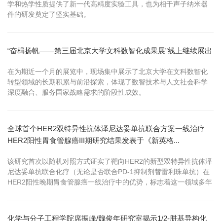
学和热学性质提供了新一代高精度实验工具，也为相干声子纳米器
件的研发奠定了坚实基础。
“奋楫扬帆——第三届北京大学文科数智化成果展”线上继续展出
在为期近一个月的展览中，现场集中展示了北京大学在文科数智化
转型领域的长期积累与前沿探索，体现了数智技术与人文社会科学
深度融合、服务国家战略需求的阶段性成效。
全球首个HER2双特异性抗体泽尼达妥单抗联合方案一线治疗
HER2阳性胃食管腺癌III期研究结果发表于《新英格...
该研究首次以随机对照方式证实了靶向HER2的新型双特异性抗体泽
尼达妥单抗联合化疗（无论是否联合PD-1抑制剂替雷利珠单抗）在
HER2阳性晚期胃食管腺癌一线治疗中的优势，标志着这一领域多年
来迎来重大治疗突破。
化学与分子工程学院席振峰/魏俊年研究室揭示1/2-肼基异构化