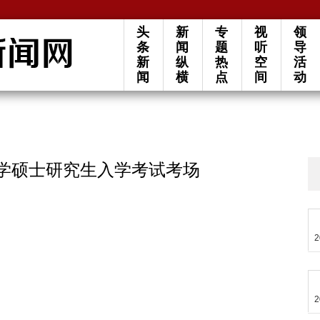
头
新
专
视
领
条
闻
题
听
导
新
纵
热
空
活
闻
横
点
间
动
大学硕士研究生入学考试考场
2
2