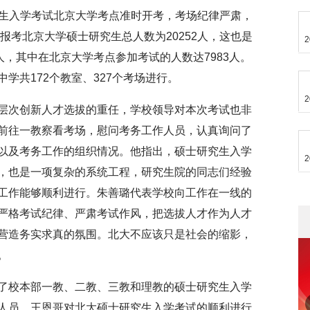
士研究生入学考试北京大学考点准时开考，考场纪律严肃，
年报考北京大学硕士研究生总人数为20252人，这也是
2
人，其中在北京大学考点参加考试的人数达7983人。
学共172个教室、327个考场进行。
2
层次创新人才选拔的重任，学校领导对本次考试也非
前往一教察看考场，慰问考务工作人员，认真询问了
以及考务工作的组织情况。他指出，硕士研究生入学
2
，也是一项复杂的系统工程，研究生院的同志们经验
工作能够顺利进行。朱善璐代表学校向工作在一线的
严格考试纪律、严肃考试作风，把选拔人才作为人才
营造务实求真的氛围。北大不应该只是社会的缩影，
。
了校本部一教、二教、三教和理教的硕士研究生入学
人员。王恩哥对北大硕士研究生入学考试的顺利进行