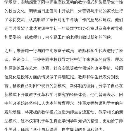
学场所，实地感受了附中师生高效互动的教学模式和彰显学生个性
的校园文化。调研当日正值高中开放日，朱善璐与来访的家长进行
了亲切交流，认真听取了家长对附中各项工作的意见和建议。他们
还同时看望了北达资源中学初一年级数学组办公室以及高中教导处
和团委的一线教师们，向辛勤工作的老师们致以新年的问候。
之后，朱善璐一行与附中党政班子成员、教师和学生代表进行了座
谈。座谈会上，王铮等附中校领导对附中近年来改革的背景、理念
和原则以及在艺术、体育、社会实践等教学领域的改革举措、校园
信息化建设等方面的情况做了详细汇报。教师和学生代表分别发
言，畅谈自己对附中现行的新模式、新体制的理解，分享了自己在
新模式下开展教学变革和学习探究的经验体会。他们普遍表示，附
中的改革始终坚持以人为本的教育理念，注重发挥教师和学生的主
观能动性，将死板的教学模式改造为师生交流互动、教学相长的新
型模式，这不仅有利于学生真正学到学科知识的精髓，更融洽了师
生关系，锤炼了学生自我管理、自主规划的意识和能力。