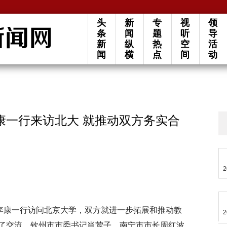
头
新
专
视
领
条
闻
题
听
导
新
纵
热
空
活
闻
横
点
间
动
康一行来访北大 就推动双方务实合
2
席李康一行访问北京大学，双方就进一步拓展和推动教
2
了交流，钦州市市委书记肖莺子、南宁市市长周红波