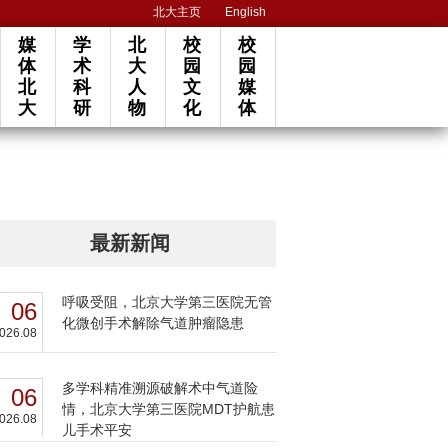
北大主页
English
媒
学
北
校
校
体
术
大
园
园
北
科
人
文
媒
大
研
物
化
体
最新新闻
呼吸受阻，北京大学第三医院无管
06
化微创手术解除气道肿瘤隐患
026.08
多学科精准溯源破解术中气道险
06
情，北京大学第三医院MDT护航患
026.08
儿手术平安