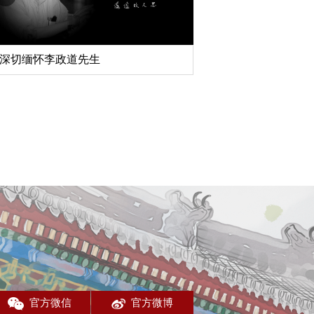
深切缅怀李政道先生
扎实开展树立和践行
育
官方微信
官方微博