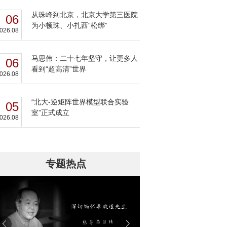
从珠峰到北京，北京大学第三医院
06
为小顿珠、小扎西“松绑”
026.08
马思伟：二十七年坚守，让更多人
06
看到“超高清”世界
026.08
“北大-逆矩阵世界模型联合实验
05
室”正式成立
026.08
专题热点