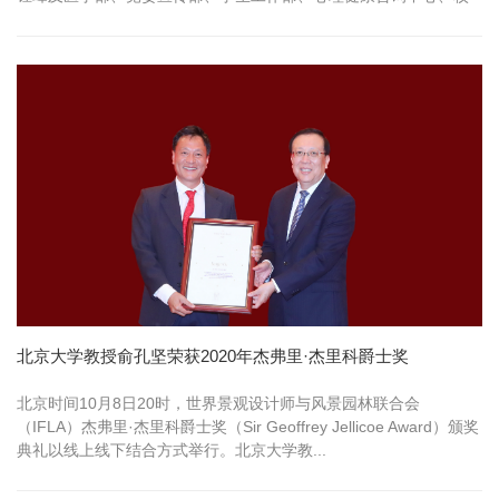
工会...
北京大学教授俞孔坚荣获2020年杰弗里·杰里科爵士奖
北京时间10月8日20时，世界景观设计师与风景园林联合会
（IFLA）杰弗里·杰里科爵士奖（Sir Geoffrey Jellicoe Award）颁奖
典礼以线上线下结合方式举行。北京大学教...