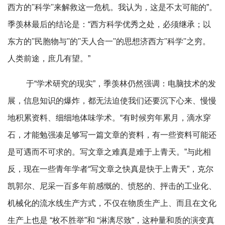
西方的''科学''来解救这一危机。我认为，这是不太可能的”。
季羡林最后的结论是：“西方科学优秀之处，必须继承；以
东方的''民胞物与''的''天人合一''的思想济西方''科学''之穷。
人类前途，庶几有望。”
于“学术研究的现实”，季羡林仍然强调：电脑技术的发
展，信息知识的爆炸，都无法迫使我们还要沉下心来、慢慢
地积累资料、细细地体味学术。“有时候穷年累月，滴水穿
石，才能勉强凑足够写一篇文章的资料，有一些资料可能还
是可遇而不可求的。写文章之难真是难于上青天。”与此相
反，现在一些青年学者“写文章之快真是快于上青天”，克尔
凯郭尔、尼采一百多年前感慨的、愤怒的、抨击的工业化、
机械化的流水线生产方式，不仅在物质生产上、而且在文化
生产上也是 “枚不胜举”和 “淋漓尽致”，这种量和质的演变真