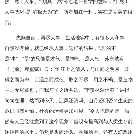
然，尽上人事。”“顺其自然”有点老庄哲学的意味，可“尽上
人事”却不是“消极无为”的。两者加在一起，实在是完美的组
合。
先顺自然，再尽人事。生活现实中，有很多人和事，
自然没有通，就已经尽人事，这样的结果，“尽”的不
是“事”；“尽”的只能是才气、是神气、是人气！苏东坡有
《（前）赤壁赋》云：“惟江上之清风，与山间之明月，耳
得之而为声，目遇之而成色。取之不尽，用之不竭。是造物
主之无尽藏也，而我与子之所共适。”季羡林深信苏子讲得
句句在理，然而到今天，江风还清吗、山月还明否？生态的
危机固然可怕，社会的污俗更加可畏。“令人吃惊的是，虽
然有人已经注意到了这个现象；但没有提高到与人类生存前
途挂钩的水平，仍然是头痛治头、脚痛治脚。还有人幻想用