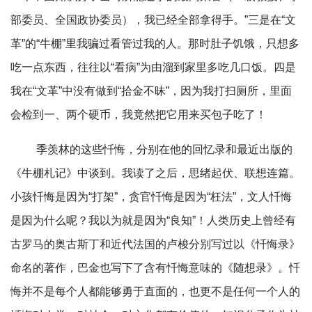
部委员、全国政协委员），我已经全部拿得手。”三是在“文
革”的“牛棚”里我骗过看管过我的人。那时肚子饥饿，只想多
吃一点东西，往往以“看病”为由溜到家里多吃几口饭。四是
我在“文革”中没有做到“拾金不昧”，因为我打扫厕所，里面
会检到一、两个硬币，我竟然把它用来买包子吃了！
季羡林的这些忏悔，分别在他的回忆录和最近出版的
《牛棚札记》中谈到。我读了之后，思绪起伏、联想连篇。
小孩忏悔是因为“打架”，贪官忏悔是因为“枉法”，文人忏悔
是因为什么呢？我以为就是因为“良知”！人类历史上曾经有
古罗马的奥古斯丁和近代法国的卢梭分别写过以《忏悔录》
命名的著作，巴金也写下了含有忏悔意味的《随想录》。忏
悔并不是每个人都能够勇于直面的，也更不是任何一个人的