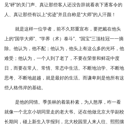
见“砰”的关门声、真让那些客人还没告辞就看表下逐客令的
人、真让那些有以上“劣迹”并且自称是“大师”的人汗颜！
就是这样一位学者，前不久郑重宣布，要把戴在他头
上的“国学大师”、“学界（术）泰斗”、“国宝”三顶桂冠一一摘
除。他认为，他不配；他认为，他头上有这么多的光环，他
难受；他认为，一个人到了老了，不要在荣誉和鲜花中度
日，而要在常人、常情、常态中生活。不断地治学、不断地
思考、不断地超越，就是最好的生活。而谦卑则是他所有这
些人格伟岸的基础。
是他的同情。季羡林的着装朴素，为人憨厚，咋一看
就像一个北京小胡同里走的老大爷。还在他做北京大学副校
长期间，碰上新生入学报到，北大校园里人来人往、熙熙攘