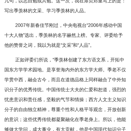
几句，以志自勉或共勉。这一次，我在扉页郑重写上的是：
写出季羡林的文采、学习季羡林的人品。
2007年新春佳节刚过，中央电视台“2006年感动中国
十大人物”选出，季羡林的名字赫然上榜。专家、评委给予
他的赞誉之词，我以为就是“文采”和“人品”。
正如评委们所说，“季羡林创建了东方语文系，开拓中
国东方学学术园地。是享誉海内外的东方学大师。季老不仅
学贯中西，融会古今，而且在道德品格上同样融合了中外知
识分子的优秀传统。中国传统士大夫的仁爱和恕道，强烈的
忧患意识和责任感，坚毅的气节和情操；西方人文主义知识
分子的自由独立精神，尊重个性和人格平等观念，开放创新
的意识；这些优秀传统都凝聚融化在季老身上。所以，他能
够做大学问，成大事业，有大贡献，他是中国现代知识分子