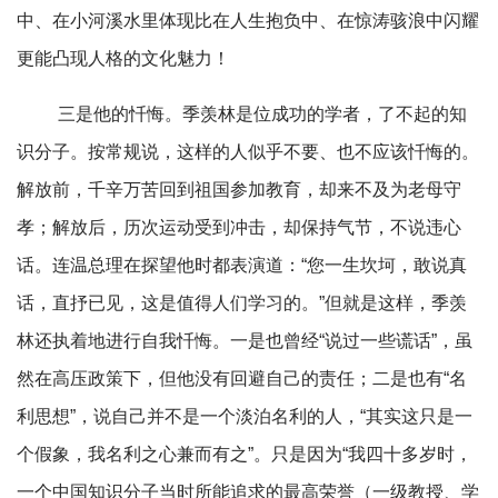
中、在小河溪水里体现比在人生抱负中、在惊涛骇浪中闪耀
更能凸现人格的文化魅力！
三是他的忏悔。季羡林是位成功的学者，了不起的知
识分子。按常规说，这样的人似乎不要、也不应该忏悔的。
解放前，千辛万苦回到祖国参加教育，却来不及为老母守
孝；解放后，历次运动受到冲击，却保持气节，不说违心
话。连温总理在探望他时都表演道：“您一生坎坷，敢说真
话，直抒已见，这是值得人们学习的。”但就是这样，季羡
林还执着地进行自我忏悔。一是也曾经“说过一些谎话”，虽
然在高压政策下，但他没有回避自己的责任；二是也有“名
利思想”，说自己并不是一个淡泊名利的人，“其实这只是一
个假象，我名利之心兼而有之”。只是因为“我四十多岁时，
一个中国知识分子当时所能追求的最高荣誉（一级教授、学