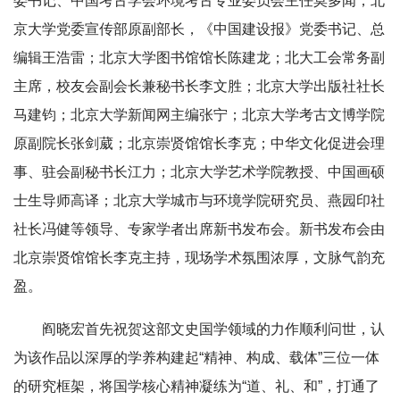
委书记、中国考古学会环境考古专业委员会主任莫多闻；北
京大学党委宣传部原副部长，《中国建设报》党委书记、总
编辑王浩雷；北京大学图书馆馆长陈建龙；北大工会常务副
主席，校友会副会长兼秘书长李文胜；北京大学出版社社长
马建钧；北京大学新闻网主编张宁；北京大学考古文博学院
原副院长张剑葳；北京崇贤馆馆长李克；中华文化促进会理
事、驻会副秘书长江力；北京大学艺术学院教授、中国画硕
士生导师高译；北京大学城市与环境学院研究员、燕园印社
社长冯健等领导、专家学者出席新书发布会。新书发布会由
北京崇贤馆馆长李克主持，现场学术氛围浓厚，文脉气韵充
盈。
阎晓宏首先祝贺这部文史国学领域的力作顺利问世，认
为该作品以深厚的学养构建起“精神、构成、载体”三位一体
的研究框架，将国学核心精神凝练为“道、礼、和”，打通了