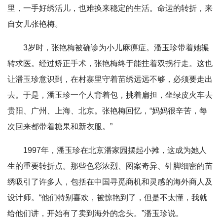
里，一手好绣活儿，也难换来稳定的生活。命运的转折，来
自女儿张艳梅。
3岁时，张艳梅被确诊为小儿麻痹症。潘玉珍带着她辗
转求医。经过矫正手术，张艳梅终于能拄着双拐行走。这也
让潘玉珍意识到，在村寨里守着苗绣远远不够，必须要走出
去。于是，潘玉珍一个人背着包，挑着扁担，坐绿皮火车去
贵阳、广州、上海、北京。张艳梅回忆，“妈妈很辛苦，每
次回来都带着糖果和新衣服。”
1997年，潘玉珍在北京潘家园摆起小摊，这成为她人
生的重要转折点。那些色彩浓烈、图案奇异、针脚细密的苗
绣吸引了许多人，包括在中国寻觅商机和灵感的海外商人及
设计师。“他们特别喜欢，被惊艳到了，但是不太懂，我就
给他们讲，开始有了卖到海外的念头。”潘玉珍说。