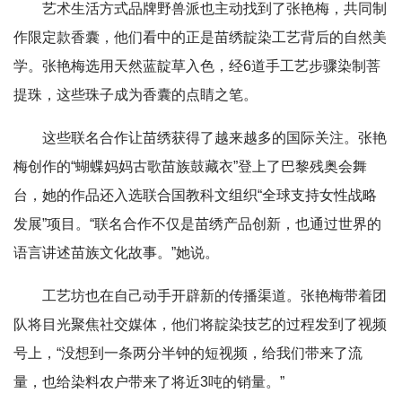
艺术生活方式品牌野兽派也主动找到了张艳梅，共同制
作限定款香囊，他们看中的正是苗绣靛染工艺背后的自然美
学。张艳梅选用天然蓝靛草入色，经6道手工艺步骤染制菩
提珠，这些珠子成为香囊的点睛之笔。
这些联名合作让苗绣获得了越来越多的国际关注。张艳
梅创作的“蝴蝶妈妈古歌苗族鼓藏衣”登上了巴黎残奥会舞
台，她的作品还入选联合国教科文组织“全球支持女性战略
发展”项目。“联名合作不仅是苗绣产品创新，也通过世界的
语言讲述苗族文化故事。”她说。
工艺坊也在自己动手开辟新的传播渠道。张艳梅带着团
队将目光聚焦社交媒体，他们将靛染技艺的过程发到了视频
号上，“没想到一条两分半钟的短视频，给我们带来了流
量，也给染料农户带来了将近3吨的销量。”