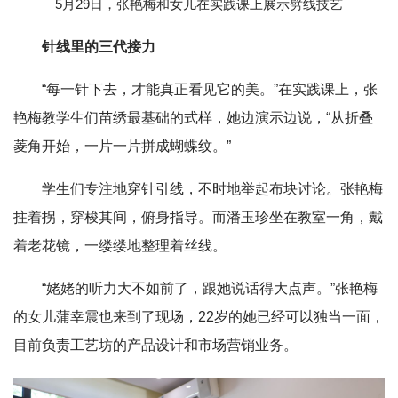
5月29日，张艳梅和女儿在实践课上展示劈线技艺
针线里的三代接力
“每一针下去，才能真正看见它的美。”在实践课上，张
艳梅教学生们苗绣最基础的式样，她边演示边说，“从折叠
菱角开始，一片一片拼成蝴蝶纹。”
学生们专注地穿针引线，不时地举起布块讨论。张艳梅
拄着拐，穿梭其间，俯身指导。而潘玉珍坐在教室一角，戴
着老花镜，一缕缕地整理着丝线。
“姥姥的听力大不如前了，跟她说话得大点声。”张艳梅
的女儿蒲幸震也来到了现场，22岁的她已经可以独当一面，
目前负责工艺坊的产品设计和市场营销业务。