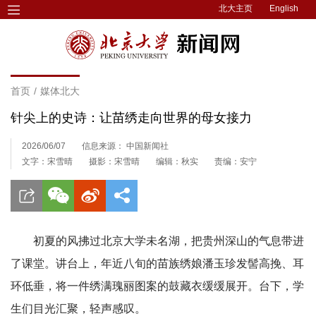
北大主页
English
首页
/
媒体北大
针尖上的史诗：让苗绣走向世界的母女接力
2026/06/07
信息来源： 中国新闻社
文字：宋雪晴
摄影：宋雪晴
编辑：秋实
责编：安宁
初夏的风拂过北京大学未名湖，把贵州深山的气息带进
了课堂。讲台上，年近八旬的苗族绣娘潘玉珍发髻高挽、耳
环低垂，将一件绣满瑰丽图案的鼓藏衣缓缓展开。台下，学
生们目光汇聚，轻声感叹。