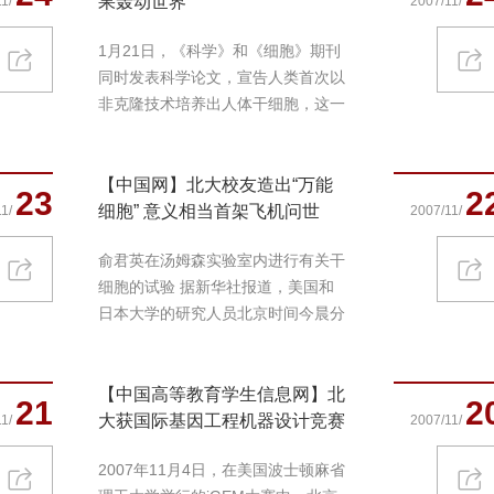
果轰动世界
1/
2007/11/
1月21日，《科学》和《细胞》期刊
同时发表科学论文，宣告人类首次以
非克隆技术培养出人体干细胞，这一
成果在...
【中国网】北大校友造出“万能
23
2
细胞” 意义相当首架飞机问世
1/
2007/11/
俞君英在汤姆森实验室内进行有关干
细胞的试验 据新华社报道，美国和
日本大学的研究人员北京时间今晨分
别发表论...
【中国高等教育学生信息网】北
21
2
大获国际基因工程机器设计竞赛
1/
2007/11/
唯一大...
2007年11月4日，在美国波士顿麻省