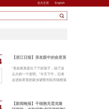
北大主页
English
【浙江日报】亲友眼中的俞君英
4
“老俞家真是出了个好孩子，搞了这
么大的一个发明。”今天下午，记者
走进俞君英的家乡诸暨市阮市镇檀溪
村时，村...
【新闻晚报】干细胞无需克隆
4