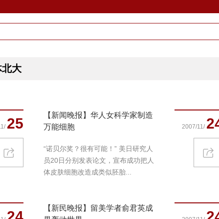
体北大
【新闻晚报】华人女科学家制造
25
2
万能细胞
1/
2007/11/
“诺贝尔奖？很有可能！” 美日研究人
员20日分别发表论文，宣布成功把人
体皮肤细胞改造成类似胚胎...
【新民晚报】留美学者俞君英成
24
2