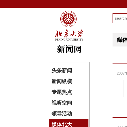
媒
头条新闻
2007/1
新闻纵横
专题热点
视听空间
领导活动
媒体北大