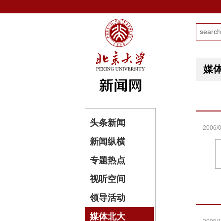
媒
头条新闻
2006/0
新闻纵横
专题热点
视听空间
领导活动
媒体北大