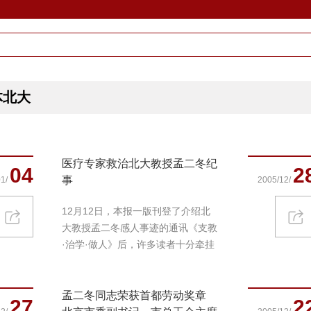
体北大
医疗专家救治北大教授孟二冬纪
04
2
事
1/
2005/12/
12月12日，本报一版刊登了介绍北
大教授孟二冬感人事迹的通讯《支教
·治学·做人》后，许多读者十分牵挂
孟二...
孟二冬同志荣获首都劳动奖章
27
2