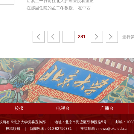
岳素兰一行前往北大肿瘤医院看望正
在那里住院的孟二冬教授。 在中西
医结合病房的...
...
281
选择
校报
电视台
广播台
权所有 ©北京大学党委宣传部
|
地址：北京市海淀区颐和园路5号
|
邮编：1008
投稿须知
|
新闻热线：010-62756381
|
投稿邮箱：news@pku.edu.cn