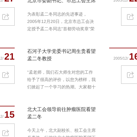
北京市委副书记、市总工会主席
2/
2005/12/
阳安江...
为表彰孟二冬同志的先进事迹，
2005年12月20日，北京市总工会决
定授予孟二冬同志“首都劳动奖章”荣
誉称...
石河子大学党委书记周生贵看望
21
1
孟二冬教授
2/
2005/12/
“孟老师，我们石大师生对您的工作
给予了很高的评价，以您为榜样，我
们掀起了一个学习的热潮。大家都十
分...
北大工会领导前往肿瘤医院看望
15
孟二冬
2/
今天上午，北大副校长、校工会主席