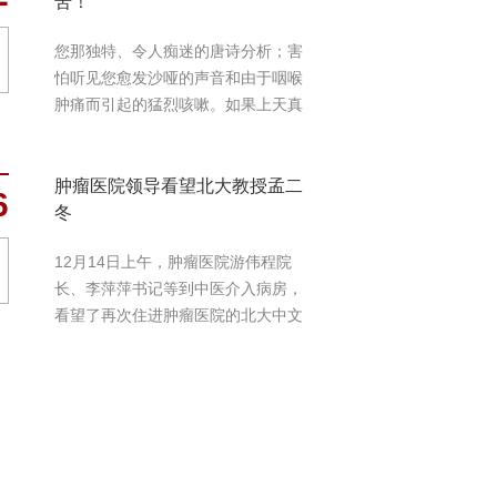
苦！”
您那独特、令人痴迷的唐诗分析；害
怕听见您愈发沙哑的声音和由于咽喉
肿痛而引起的猛烈咳嗽。如果上天真
的有情，...
肿瘤医院领导看望北大教授孟二
6
冬
12月14日上午，肿瘤医院游伟程院
长、李萍萍书记等到中医介入病房，
看望了再次住进肿瘤医院的北大中文
系教授...