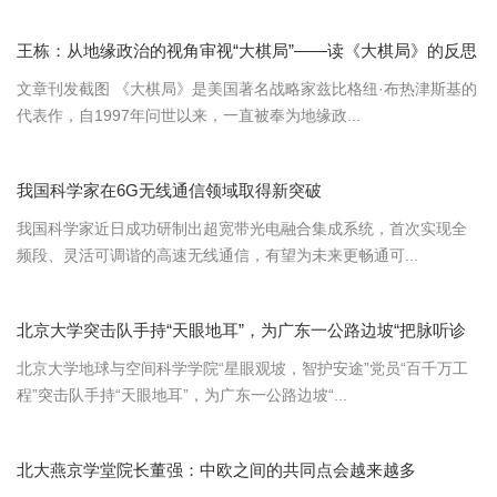
王栋：从地缘政治的视角审视“大棋局”——读《大棋局》的反思
文章刊发截图 《大棋局》是美国著名战略家兹比格纽·布热津斯基的
代表作，自1997年问世以来，一直被奉为地缘政...
我国科学家在6G无线通信领域取得新突破
我国科学家近日成功研制出超宽带光电融合集成系统，首次实现全
频段、灵活可调谐的高速无线通信，有望为未来更畅通可...
北京大学突击队手持“天眼地耳”，为广东一公路边坡“把脉听诊
北京大学地球与空间科学学院“星眼观坡，智护安途”党员“百千万工
程”突击队手持“天眼地耳”，为广东一公路边坡“...
北大燕京学堂院长董强：中欧之间的共同点会越来越多