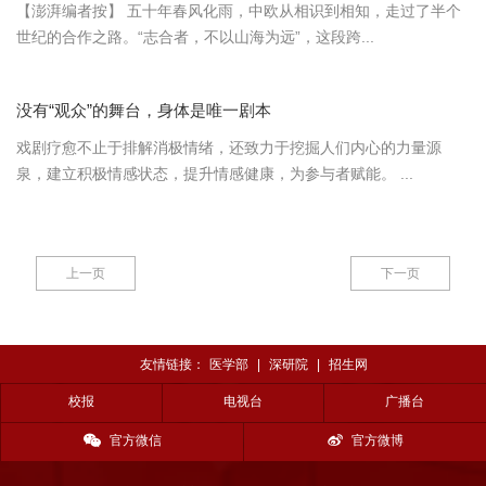
【澎湃编者按】 五十年春风化雨，中欧从相识到相知，走过了半个
世纪的合作之路。“志合者，不以山海为远”，这段跨...
没有“观众”的舞台，身体是唯一剧本
戏剧疗愈不止于排解消极情绪，还致力于挖掘人们内心的力量源
泉，建立积极情感状态，提升情感健康，为参与者赋能。 ...
上一页
下一页
友情链接：
医学部
|
深研院
|
招生网
校报
电视台
广播台
官方微信
官方微博