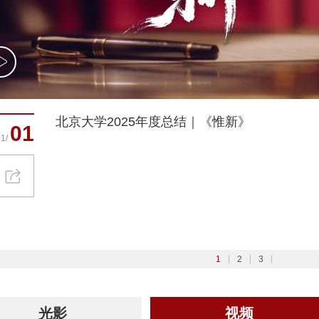
北京大学2025年度总结｜《惟新》
胡壮麟：语言学教育家
01
23
1/
1/
云上舞台 玉兔祈福——北大学子展才艺贺新春
20
1/
1
2
3
光影
视频