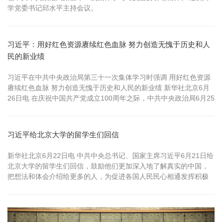
学党委书记邱水平主持会议。
习近平：用好红色资源赓续红色血脉 努力创造无愧于历史和人
民的新业绩
习近平在中共中央政治局第三十一次集体学习时强调 用好红色资源
赓续红色血脉 努力创造无愧于历史和人民的新业绩 新华社北京6月
26日电 在庆祝中国共产党成立100周年之际，中共中央政治局6月25
日下午就用好红色资源、赓续红色血脉进行第三十一次集体学习。
中共中央总书记习近平在主持学习时强调，红色资源是我们党艰辛
而辉煌奋斗历程的见证，是最宝贵的精神财富。红色血脉是中国共
习近平给北京大学的留学生们回信
产党政治本色...
新华社北京6月22日电 中共中央总书记、国家主席习近平6月21日给
北京大学的留学生们回信，鼓励他们更加深入地了解真实的中国，
把想法和体会介绍给更多的人，为促进各国人民民心相通发挥积极
作用。 习近平在回信中说，你们主动了解中国国情和中国共产党历
史，这对了解中国的过去、现在、将来十分有益。 习近平指出，读
懂今天的中国，必须读懂中国共产党。你们提到中国共产党致力于
发展经济、消除贫困...