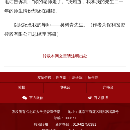
电话告诉我：“你的老师走了。”
我知道，我和我的先生二十
年的师生情份却还在继续。
以此纪念我的导师——吴树青先生。（作者为保利投资
控股有限公司总经理 郭盛）
转载本网文章请注明出处
友情链接：
医学部
|
深研院
|
招生网
校报
电视台
广播台
官方微信
官方微博
版权所有 ©北京大学党委宣传部
地址：北京市海淀区颐和园路5号
邮编：100871
投稿须知
新闻热线：010-62756381