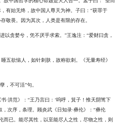
。故中国哲学的核心命题是天人合一。孟子曰：“圣而
际，有始无终，故中国人尊天为神。子曰：“获罪于
心存敬畏。因为其次，人类是有限的存在。
竞进以贪婪兮，凭不厌乎求索。”王逸注：“爱财曰贪，
、睡五欲恼人，如针刺肤，故称欲刺。《无量寿经》
作孽，不可活”句。
书·洪范》：“王乃言曰：‘呜呼，箕子！惟天阴骘下
叙，次序，条理。顾炎武《日知录·彝伦》：“彝伦
伦而已。能尽其性，以至能尽人之性，尽物之性，则