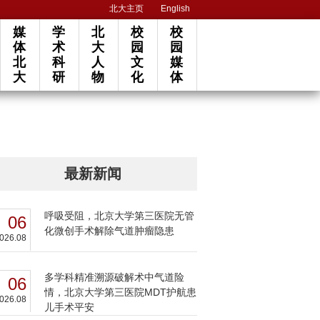
北大主页
English
媒
学
北
校
校
体
术
大
园
园
北
科
人
文
媒
大
研
物
化
体
最新新闻
呼吸受阻，北京大学第三医院无管
06
化微创手术解除气道肿瘤隐患
026.08
多学科精准溯源破解术中气道险
06
情，北京大学第三医院MDT护航患
026.08
儿手术平安