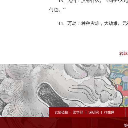
13、无何：没有什么。《荀子·天
何也。’”
14、万劫：种种灾难，大劫难。元
转载
友情链接：
医学部
|
深研院
|
招生网
版