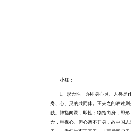
深切缅怀李政道先
小注
：
1、形命性：亦即身心灵。人类是
身、心、灵的共同体。王夫之的表述则
缺。神指向灵，即性；物指向身，即形
命，重视心。但心离不开身，故中国思