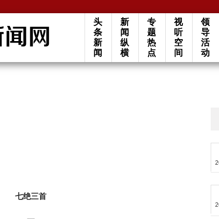
头
新
专
视
领
条
闻
题
听
导
新
纵
热
空
活
闻
横
点
间
动
2
七绝三首
2