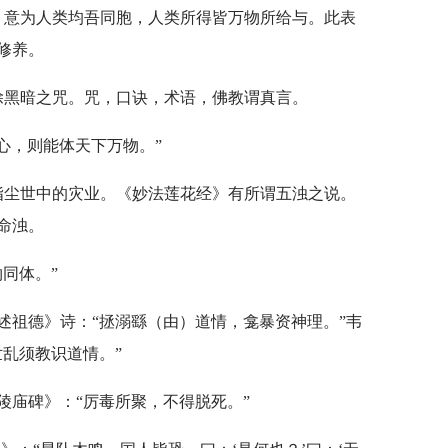
。意为人类均吾同胞，人类所得皆万物所给与。此表
修养。
除黑暗之咒。咒，口诀，术语，佛教谓真言。
心，则能体天下万物。”
指尘世中的灾业。《妙法莲花经》有所谓五浊之说。
命浊。
物同体。”
述祖德》诗：“拯溺繇（由）道情，龛暴资神理。”韦
乱须教识道情。”
陵庙碑》：“厉毒所聚，不得脱死。”