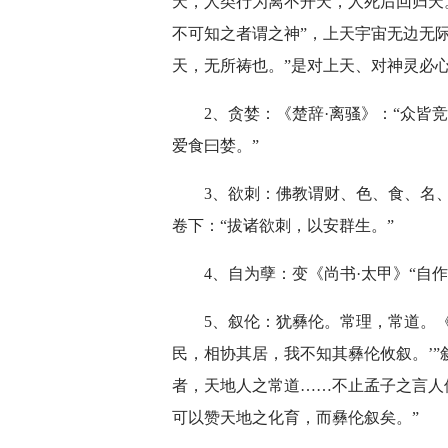
天，人类行为离不开天，人死后回归天
不可知之者谓之神”，上天宇宙无边无
天，无所祷也。”是对上天、对神灵必
2、贪婪：《楚辞·离骚》：“众皆
爱食曰婪。”
3、欲刺：佛教谓财、色、食、名
卷下：“拔诸欲刺，以安群生。”
4、自为孽：变《尚书·太甲》“自
5、叙伦：犹彝伦。常理，常道。《
民，相协其居，我不知其彝伦攸叙。’”
者，天地人之常道……不止孟子之言人
可以赞天地之化育，而彝伦叙矣。”