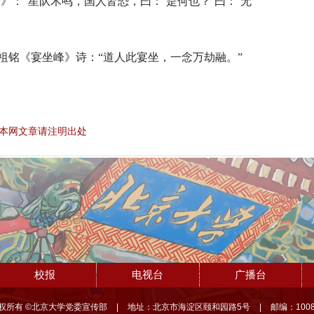
论》：“星队木鸣，国人皆恐，曰：‘是何也？’曰：‘无
祖铭《宴坐峰》诗：“道人此宴坐，一念万劫融。”
本网文章请注明出处
校报
电视台
广播台
权所有 ©北京大学党委宣传部
|
地址：北京市海淀区颐和园路5号
|
邮编：1008