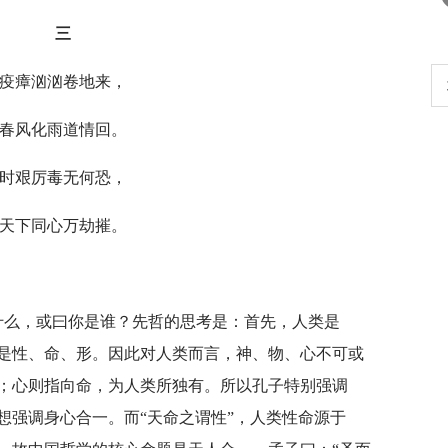
三
疫瘴汹汹卷地来，
生
扎实开展树立和践行正确政绩观学习教
育
春风化雨道情回。
时艰厉毒无何恐，
天下同心万劫摧。
什么，或曰你是谁？先哲的思考是：首先，人类是
是性、命、形。因此对人类而言，神、物、心不可或
；心则指向命，为人类所独有。所以孔子特别强调
想强调身心合一。而“天命之谓性”，人类性命源于