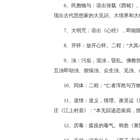
6、民胞物与：语出张载《西铭》
现出古代思想家的大见识、大境界和大
7、大明咒：语出《心经》，即能
8、开怀：放开心怀。二程：“大其
9、浊：污垢，混浊，昏乱。佛教
五浊即劫浊、烦恼浊、众生浊、见浊、
10、同体：二程：“仁者浑然与万
11、道情：道义，情理。谢灵运《
庄《江上村居》：“本无踪迹恋柴扃，世
12、厉毒：瘟疫的毒气。韩愈《黄