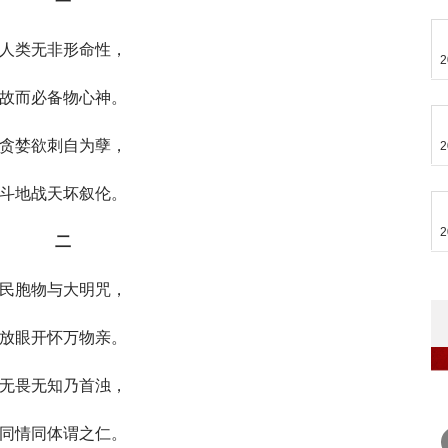
一
人类无非形命性，
2
故而必备物心神。
贪婪欲刺自为孽，
2
斗地战天坏叙伦。
2
二
民胞物与大明咒，
放眼开怀万物亲。
无畏无知乃首浊，
同情同体谓之仁。