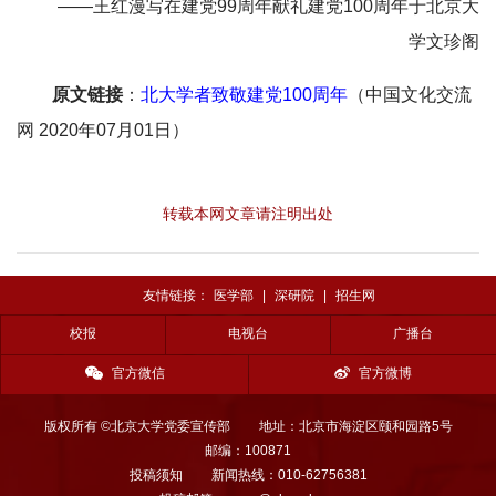
——王红漫写在建党99周年献礼建党100周年于北京大
学文珍阁
原文链接
：
北大学者致敬建党100周年
（中国文化交流
网 2020年07月01日）
转载本网文章请注明出处
友情链接：
医学部
|
深研院
|
招生网
校报
电视台
广播台
官方微信
官方微博
版权所有 ©北京大学党委宣传部
地址：北京市海淀区颐和园路5号
邮编：100871
投稿须知
新闻热线：010-62756381