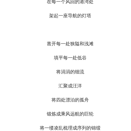
在每一个风回的港湾处
架起一座导航的灯塔
凿开每一处狭隘和浅滩
填平每一处低谷
将涓涓的细流
汇聚成汪洋
将四处漂泊的孤舟
锻炼成乘风远航的巨轮
将一缕凌乱梳理成序列的锦缎